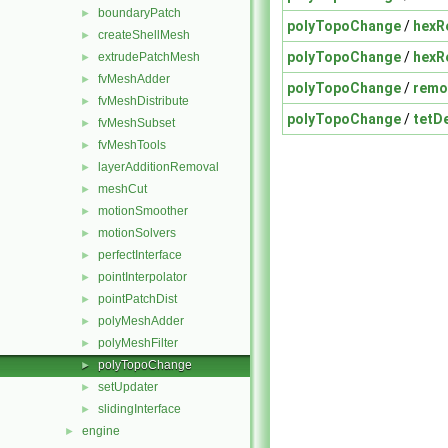
boundaryPatch
►
polyTopoChange
/
hexR
createShellMesh
►
polyTopoChange
/
hexR
extrudePatchMesh
►
fvMeshAdder
►
polyTopoChange
/
remo
fvMeshDistribute
►
polyTopoChange
/
tetD
fvMeshSubset
►
fvMeshTools
►
layerAdditionRemoval
►
meshCut
►
motionSmoother
►
motionSolvers
►
perfectInterface
►
pointInterpolator
►
pointPatchDist
►
polyMeshAdder
►
polyMeshFilter
►
polyTopoChange
►
setUpdater
►
slidingInterface
►
engine
►