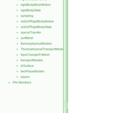
rigidBodyMeshMotion
►
rigidBodyState
►
sampling
►
sixDoFRigidBodyMotion
►
sixDoFRigidBodyState
►
specieTransfer
►
surfMesh
►
thermophysicalModels
►
ThermophysicalTransportModels
►
topoChangerFvMesh
►
transportModels
►
triSurface
►
twoPhaseModels
►
waves
►
File Members
►