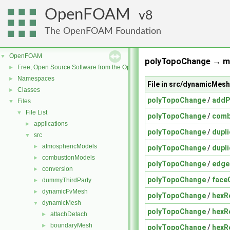
OpenFOAM
8
The OpenFOAM Foundation
OpenFOAM
▼
polyTopoChange → me
Free, Open Source Software from the OpenFOAM Foundation
►
Namespaces
►
File in src/dynamicMe
Classes
►
polyTopoChange
/
addP
Files
▼
File List
▼
polyTopoChange
/
comb
applications
►
polyTopoChange
/
dupl
src
▼
atmosphericModels
►
polyTopoChange
/
dupl
combustionModels
►
polyTopoChange
/
edge
conversion
►
polyTopoChange
/
face
dummyThirdParty
►
dynamicFvMesh
►
polyTopoChange
/
hexR
dynamicMesh
▼
polyTopoChange
/
hexR
attachDetach
►
boundaryMesh
►
polyTopoChange
/
hexR