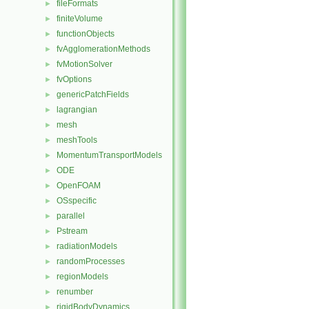
fileFormats
►
finiteVolume
►
functionObjects
►
fvAgglomerationMethods
►
fvMotionSolver
►
fvOptions
►
genericPatchFields
►
lagrangian
►
mesh
►
meshTools
►
MomentumTransportModels
►
ODE
►
OpenFOAM
►
OSspecific
►
parallel
►
Pstream
►
radiationModels
►
randomProcesses
►
regionModels
►
renumber
►
rigidBodyDynamics
►