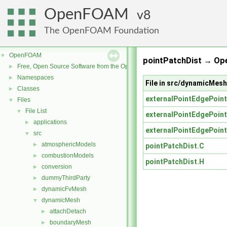
OpenFOAM
8
The OpenFOAM Foundation
OpenFOAM
▼
pointPatchDist → Op
Free, Open Source Software from the OpenFOAM Foundation
►
Namespaces
►
File in src/dynamicMes
Classes
►
externalPointEdgePoint
Files
▼
File List
▼
externalPointEdgePoint
applications
►
externalPointEdgePoint
src
▼
atmosphericModels
►
pointPatchDist.C
combustionModels
►
pointPatchDist.H
conversion
►
dummyThirdParty
►
dynamicFvMesh
►
dynamicMesh
▼
attachDetach
►
boundaryMesh
►