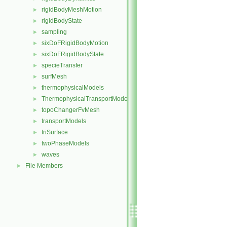
rigidBodyMeshMotion
►
rigidBodyState
►
sampling
►
sixDoFRigidBodyMotion
►
sixDoFRigidBodyState
►
specieTransfer
►
surfMesh
►
thermophysicalModels
►
ThermophysicalTransportModels
►
topoChangerFvMesh
►
transportModels
►
triSurface
►
twoPhaseModels
►
waves
►
File Members
►