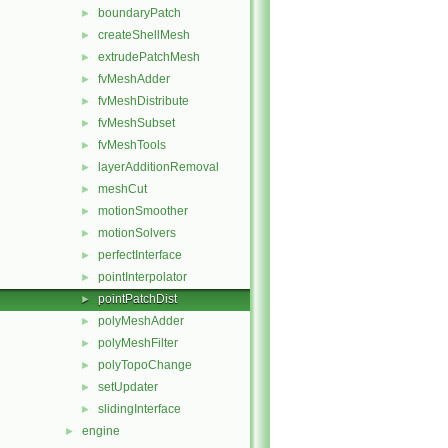
boundaryPatch
►
createShellMesh
►
extrudePatchMesh
►
fvMeshAdder
►
fvMeshDistribute
►
fvMeshSubset
►
fvMeshTools
►
layerAdditionRemoval
►
meshCut
►
motionSmoother
►
motionSolvers
►
perfectInterface
►
pointInterpolator
►
pointPatchDist
►
polyMeshAdder
►
polyMeshFilter
►
polyTopoChange
►
setUpdater
►
slidingInterface
►
engine
►