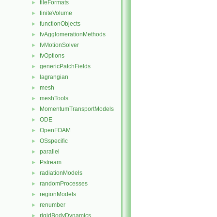
fileFormats
►
finiteVolume
►
functionObjects
►
fvAgglomerationMethods
►
fvMotionSolver
►
fvOptions
►
genericPatchFields
►
lagrangian
►
mesh
►
meshTools
►
MomentumTransportModels
►
ODE
►
OpenFOAM
►
OSspecific
►
parallel
►
Pstream
►
radiationModels
►
randomProcesses
►
regionModels
►
renumber
►
rigidBodyDynamics
►