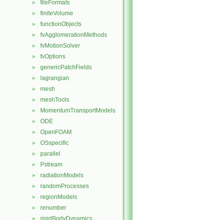
fileFormats
►
finiteVolume
►
functionObjects
►
fvAgglomerationMethods
►
fvMotionSolver
►
fvOptions
►
genericPatchFields
►
lagrangian
►
mesh
►
meshTools
►
MomentumTransportModels
►
ODE
►
OpenFOAM
►
OSspecific
►
parallel
►
Pstream
►
radiationModels
►
randomProcesses
►
regionModels
►
renumber
►
rigidBodyDynamics
►