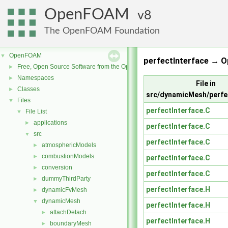
OpenFOAM
8
The OpenFOAM Foundation
OpenFOAM
▼
perfectInterface → 
Free, Open Source Software from the OpenFOAM Foundation
►
Namespaces
►
File in
Classes
►
src/dynamicMesh/perfe
Files
▼
perfectInterface.C
File List
▼
applications
►
perfectInterface.C
src
▼
perfectInterface.C
atmosphericModels
►
combustionModels
►
perfectInterface.C
conversion
►
perfectInterface.C
dummyThirdParty
►
perfectInterface.H
dynamicFvMesh
►
dynamicMesh
▼
perfectInterface.H
attachDetach
►
perfectInterface.H
boundaryMesh
►