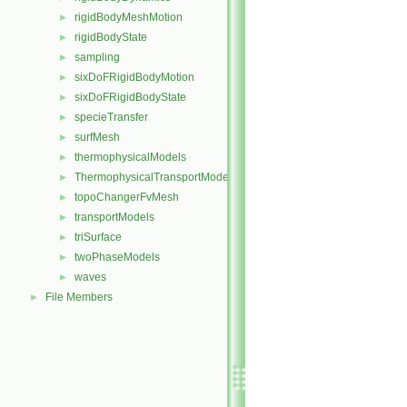
rigidBodyMeshMotion
►
rigidBodyState
►
sampling
►
sixDoFRigidBodyMotion
►
sixDoFRigidBodyState
►
specieTransfer
►
surfMesh
►
thermophysicalModels
►
ThermophysicalTransportModels
►
topoChangerFvMesh
►
transportModels
►
triSurface
►
twoPhaseModels
►
waves
►
File Members
►