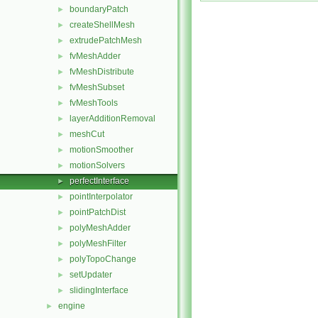
boundaryPatch
►
createShellMesh
►
extrudePatchMesh
►
fvMeshAdder
►
fvMeshDistribute
►
fvMeshSubset
►
fvMeshTools
►
layerAdditionRemoval
►
meshCut
►
motionSmoother
►
motionSolvers
►
perfectInterface
►
pointInterpolator
►
pointPatchDist
►
polyMeshAdder
►
polyMeshFilter
►
polyTopoChange
►
setUpdater
►
slidingInterface
►
engine
►