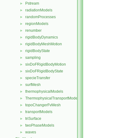
Pstream
►
radiationModels
►
randomProcesses
►
regionModels
►
renumber
►
rigidBodyDynamics
►
rigidBodyMeshMotion
►
rigidBodyState
►
sampling
►
sixDoFRigidBodyMotion
►
sixDoFRigidBodyState
►
specieTransfer
►
surfMesh
►
thermophysicalModels
►
ThermophysicalTransportModels
►
topoChangerFvMesh
►
transportModels
►
triSurface
►
twoPhaseModels
►
waves
►