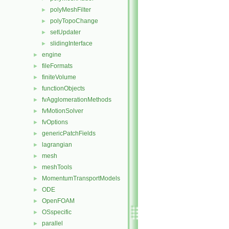
polyMeshFilter
►
polyTopoChange
►
setUpdater
►
slidingInterface
►
engine
►
fileFormats
►
finiteVolume
►
functionObjects
►
fvAgglomerationMethods
►
fvMotionSolver
►
fvOptions
►
genericPatchFields
►
lagrangian
►
mesh
►
meshTools
►
MomentumTransportModels
►
ODE
►
OpenFOAM
►
OSspecific
►
parallel
►