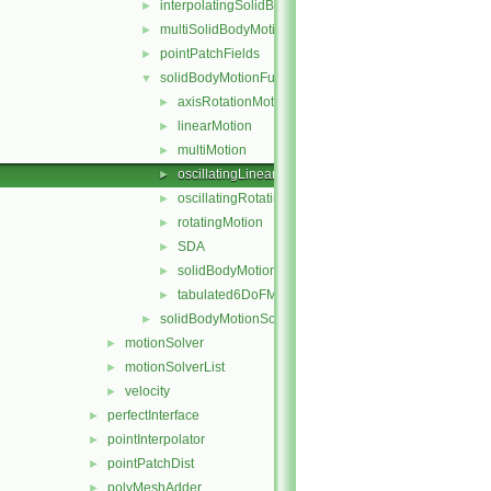
interpolatingSolidBodyMotionSolver
►
multiSolidBodyMotionSolver
►
pointPatchFields
►
solidBodyMotionFunctions
▼
axisRotationMotion
►
linearMotion
►
multiMotion
►
oscillatingLinearMotion
►
oscillatingRotatingMotion
►
rotatingMotion
►
SDA
►
solidBodyMotionFunction
►
tabulated6DoFMotion
►
solidBodyMotionSolver
►
motionSolver
►
motionSolverList
►
velocity
►
perfectInterface
►
pointInterpolator
►
pointPatchDist
►
polyMeshAdder
►