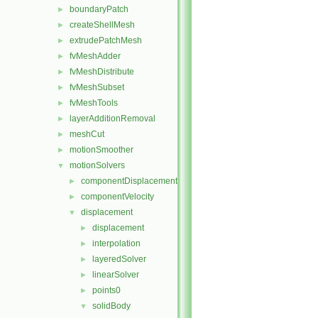
boundaryPatch
►
createShellMesh
►
extrudePatchMesh
►
fvMeshAdder
►
fvMeshDistribute
►
fvMeshSubset
►
fvMeshTools
►
layerAdditionRemoval
►
meshCut
►
motionSmoother
►
motionSolvers
▼
componentDisplacement
►
componentVelocity
►
displacement
▼
displacement
►
interpolation
►
layeredSolver
►
linearSolver
►
points0
►
solidBody
▼