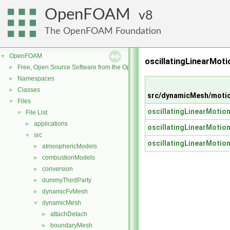
OpenFOAM
8
The OpenFOAM Foundation
OpenFOAM
▼
oscillatingLinearMot
Free, Open Source Software from the OpenFOAM Foundation
►
Namespaces
►
Classes
►
src/dynamicMesh/motio
Files
▼
oscillatingLinearMotio
File List
▼
applications
►
oscillatingLinearMotio
src
▼
oscillatingLinearMotio
atmosphericModels
►
combustionModels
►
conversion
►
dummyThirdParty
►
dynamicFvMesh
►
dynamicMesh
▼
attachDetach
►
boundaryMesh
►