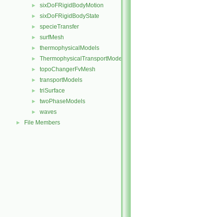
sixDoFRigidBodyMotion
►
sixDoFRigidBodyState
►
specieTransfer
►
surfMesh
►
thermophysicalModels
►
ThermophysicalTransportModels
►
topoChangerFvMesh
►
transportModels
►
triSurface
►
twoPhaseModels
►
waves
►
File Members
►