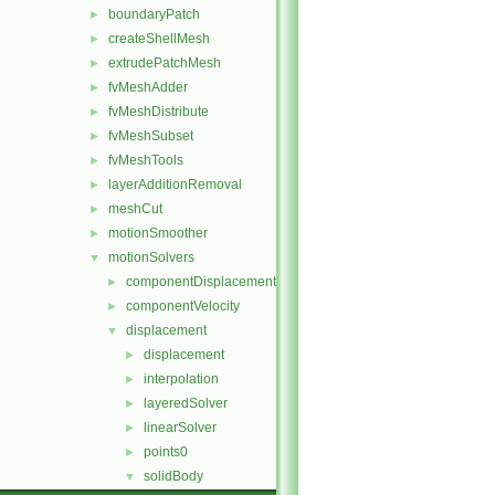
boundaryPatch
►
createShellMesh
►
extrudePatchMesh
►
fvMeshAdder
►
fvMeshDistribute
►
fvMeshSubset
►
fvMeshTools
►
layerAdditionRemoval
►
meshCut
►
motionSmoother
►
motionSolvers
▼
componentDisplacement
►
componentVelocity
►
displacement
▼
displacement
►
interpolation
►
layeredSolver
►
linearSolver
►
points0
►
solidBody
▼