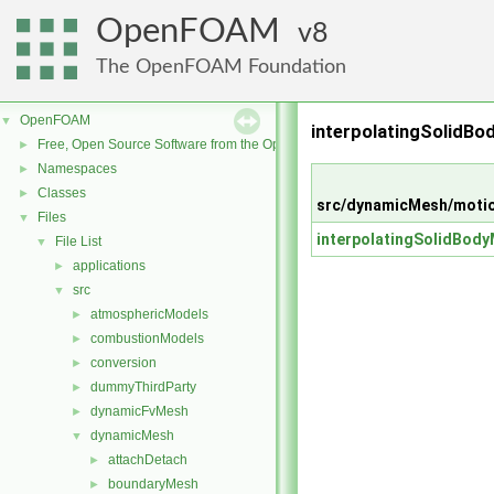
OpenFOAM
8
The OpenFOAM Foundation
OpenFOAM
▼
interpolatingSolidBo
Free, Open Source Software from the OpenFOAM Foundation
►
Namespaces
►
Classes
►
src/dynamicMesh/motio
Files
▼
interpolatingSolidBody
File List
▼
applications
►
src
▼
atmosphericModels
►
combustionModels
►
conversion
►
dummyThirdParty
►
dynamicFvMesh
►
dynamicMesh
▼
attachDetach
►
boundaryMesh
►