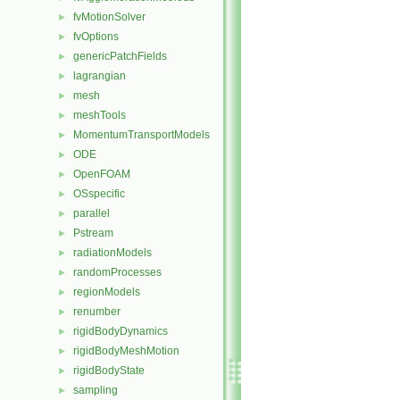
fvMotionSolver
►
fvOptions
►
genericPatchFields
►
lagrangian
►
mesh
►
meshTools
►
MomentumTransportModels
►
ODE
►
OpenFOAM
►
OSspecific
►
parallel
►
Pstream
►
radiationModels
►
randomProcesses
►
regionModels
►
renumber
►
rigidBodyDynamics
►
rigidBodyMeshMotion
►
rigidBodyState
►
sampling
►