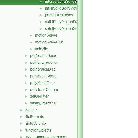
interpolatingSolidBodyMotionSolver
►
multiSolidBodyMotionSolver
►
pointPatchFields
►
solidBodyMotionFunctions
►
solidBodyMotionSolver
►
motionSolver
►
motionSolverList
►
velocity
►
perfectInterface
►
pointInterpolator
►
pointPatchDist
►
polyMeshAdder
►
polyMeshFilter
►
polyTopoChange
►
setUpdater
►
slidingInterface
►
engine
►
fileFormats
►
finiteVolume
►
functionObjects
►
fvAgglomerationMethods
►