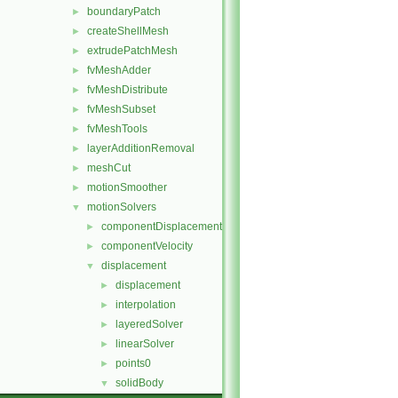
boundaryPatch
►
createShellMesh
►
extrudePatchMesh
►
fvMeshAdder
►
fvMeshDistribute
►
fvMeshSubset
►
fvMeshTools
►
layerAdditionRemoval
►
meshCut
►
motionSmoother
►
motionSolvers
▼
componentDisplacement
►
componentVelocity
►
displacement
▼
displacement
►
interpolation
►
layeredSolver
►
linearSolver
►
points0
►
solidBody
▼