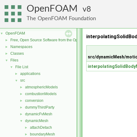
OpenFOAM
8
The OpenFOAM Foundation
OpenFOAM
▼
interpolatingSolidBo
Free, Open Source Software from the OpenFOAM Foundation
►
Namespaces
►
Classes
►
src/dynamicMesh/motio
Files
▼
interpolatingSolidBody
File List
▼
applications
►
src
▼
atmosphericModels
►
combustionModels
►
conversion
►
dummyThirdParty
►
dynamicFvMesh
►
dynamicMesh
▼
attachDetach
►
boundaryMesh
►