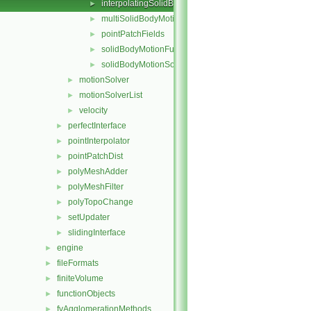
interpolatingSolidBodyMotionSolver
►
multiSolidBodyMotionSolver
►
pointPatchFields
►
solidBodyMotionFunctions
►
solidBodyMotionSolver
►
motionSolver
►
motionSolverList
►
velocity
►
perfectInterface
►
pointInterpolator
►
pointPatchDist
►
polyMeshAdder
►
polyMeshFilter
►
polyTopoChange
►
setUpdater
►
slidingInterface
►
engine
►
fileFormats
►
finiteVolume
►
functionObjects
►
fvAgglomerationMethods
►