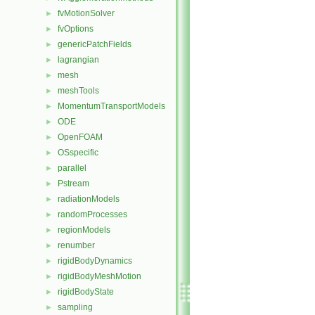
fvMotionSolver
►
fvOptions
►
genericPatchFields
►
lagrangian
►
mesh
►
meshTools
►
MomentumTransportModels
►
ODE
►
OpenFOAM
►
OSspecific
►
parallel
►
Pstream
►
radiationModels
►
randomProcesses
►
regionModels
►
renumber
►
rigidBodyDynamics
►
rigidBodyMeshMotion
►
rigidBodyState
►
sampling
►