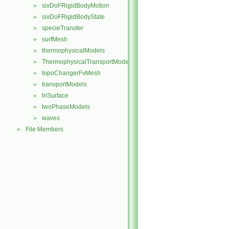
sixDoFRigidBodyMotion
►
sixDoFRigidBodyState
►
specieTransfer
►
surfMesh
►
thermophysicalModels
►
ThermophysicalTransportModels
►
topoChangerFvMesh
►
transportModels
►
triSurface
►
twoPhaseModels
►
waves
►
File Members
►