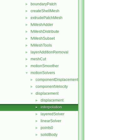
boundaryPatch
►
createShellMesh
►
extrudePatchMesh
►
fvMeshAdder
►
fvMeshDistribute
►
fvMeshSubset
►
fvMeshTools
►
layerAdditionRemoval
►
meshCut
►
motionSmoother
►
motionSolvers
▼
componentDisplacement
►
componentVelocity
►
displacement
▼
displacement
►
interpolation
►
layeredSolver
►
linearSolver
►
points0
►
solidBody
►