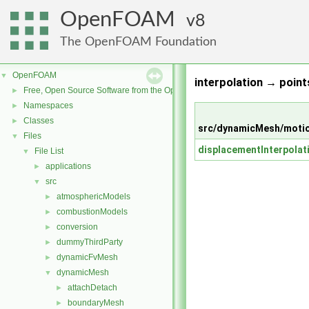
OpenFOAM
8
The OpenFOAM Foundation
OpenFOAM
▼
interpolation → point
Free, Open Source Software from the OpenFOAM Foundation
►
Namespaces
►
Classes
►
src/dynamicMesh/motio
Files
▼
displacementInterpolat
File List
▼
applications
►
src
▼
atmosphericModels
►
combustionModels
►
conversion
►
dummyThirdParty
►
dynamicFvMesh
►
dynamicMesh
▼
attachDetach
►
boundaryMesh
►