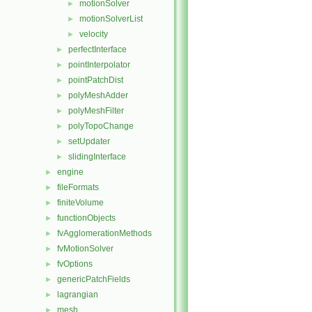
motionSolver
►
motionSolverList
►
velocity
►
perfectInterface
►
pointInterpolator
►
pointPatchDist
►
polyMeshAdder
►
polyMeshFilter
►
polyTopoChange
►
setUpdater
►
slidingInterface
►
engine
►
fileFormats
►
finiteVolume
►
functionObjects
►
fvAgglomerationMethods
►
fvMotionSolver
►
fvOptions
►
genericPatchFields
►
lagrangian
►
mesh
►