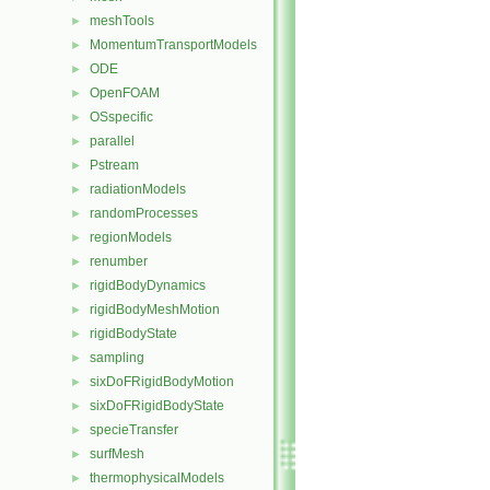
meshTools
►
MomentumTransportModels
►
ODE
►
OpenFOAM
►
OSspecific
►
parallel
►
Pstream
►
radiationModels
►
randomProcesses
►
regionModels
►
renumber
►
rigidBodyDynamics
►
rigidBodyMeshMotion
►
rigidBodyState
►
sampling
►
sixDoFRigidBodyMotion
►
sixDoFRigidBodyState
►
specieTransfer
►
surfMesh
►
thermophysicalModels
►