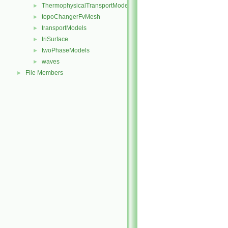
ThermophysicalTransportModels
►
topoChangerFvMesh
►
transportModels
►
triSurface
►
twoPhaseModels
►
waves
►
File Members
►