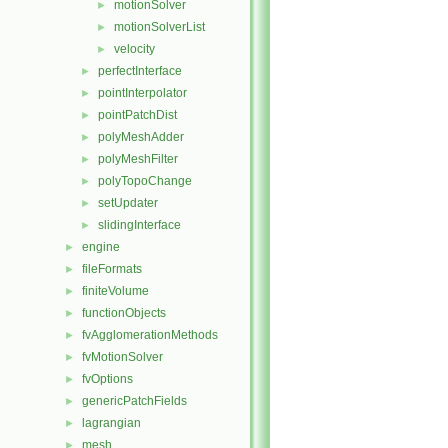
motionSolver
►
motionSolverList
►
velocity
►
perfectInterface
►
pointInterpolator
►
pointPatchDist
►
polyMeshAdder
►
polyMeshFilter
►
polyTopoChange
►
setUpdater
►
slidingInterface
►
engine
►
fileFormats
►
finiteVolume
►
functionObjects
►
fvAgglomerationMethods
►
fvMotionSolver
►
fvOptions
►
genericPatchFields
►
lagrangian
►
mesh
►