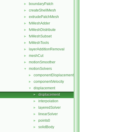
boundaryPatch
►
createShellMesh
►
extrudePatchMesh
►
fvMeshAdder
►
fvMeshDistribute
►
fvMeshSubset
►
fvMeshTools
►
layerAdditionRemoval
►
meshCut
►
motionSmoother
►
motionSolvers
▼
componentDisplacement
►
componentVelocity
►
displacement
▼
displacement
►
interpolation
►
layeredSolver
►
linearSolver
►
points0
►
solidBody
►