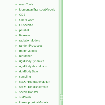
meshTools
►
MomentumTransportModels
►
ODE
►
OpenFOAM
►
OSspecific
►
parallel
►
Pstream
►
radiationModels
►
randomProcesses
►
regionModels
►
renumber
►
rigidBodyDynamics
►
rigidBodyMeshMotion
►
rigidBodyState
►
sampling
►
sixDoFRigidBodyMotion
►
sixDoFRigidBodyState
►
specieTransfer
►
surfMesh
►
thermophysicalModels
►