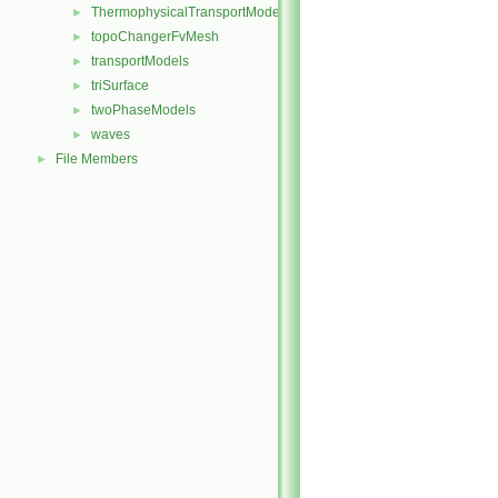
ThermophysicalTransportModels
►
topoChangerFvMesh
►
transportModels
►
triSurface
►
twoPhaseModels
►
waves
►
File Members
►