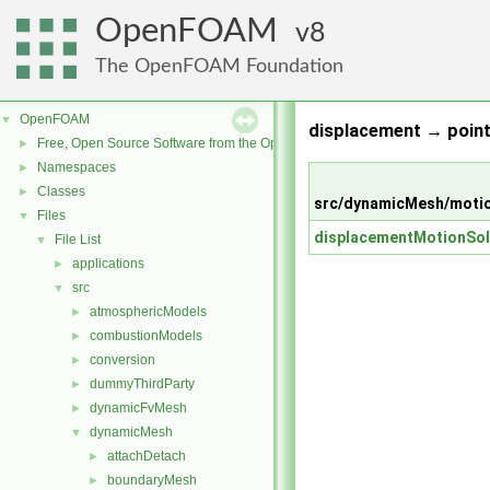
OpenFOAM
8
The OpenFOAM Foundation
OpenFOAM
▼
displacement → point
Free, Open Source Software from the OpenFOAM Foundation
►
Namespaces
►
Classes
►
src/dynamicMesh/motio
Files
▼
displacementMotionSol
File List
▼
applications
►
src
▼
atmosphericModels
►
combustionModels
►
conversion
►
dummyThirdParty
►
dynamicFvMesh
►
dynamicMesh
▼
attachDetach
►
boundaryMesh
►