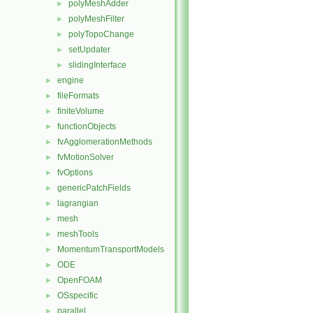
polyMeshAdder
►
polyMeshFilter
►
polyTopoChange
►
setUpdater
►
slidingInterface
►
engine
►
fileFormats
►
finiteVolume
►
functionObjects
►
fvAgglomerationMethods
►
fvMotionSolver
►
fvOptions
►
genericPatchFields
►
lagrangian
►
mesh
►
meshTools
►
MomentumTransportModels
►
ODE
►
OpenFOAM
►
OSspecific
►
parallel
►