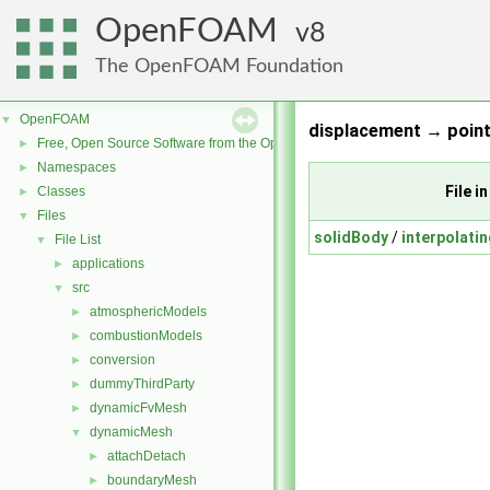
OpenFOAM
8
The OpenFOAM Foundation
OpenFOAM
▼
displacement → point
Free, Open Source Software from the OpenFOAM Foundation
►
Namespaces
►
File 
Classes
►
Files
▼
solidBody
/
interpolati
File List
▼
applications
►
src
▼
atmosphericModels
►
combustionModels
►
conversion
►
dummyThirdParty
►
dynamicFvMesh
►
dynamicMesh
▼
attachDetach
►
boundaryMesh
►