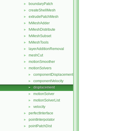
boundaryPatch
►
createShellMesh
►
extrudePatchMesh
►
fvMeshAdder
►
fvMeshDistribute
►
fvMeshSubset
►
fvMeshTools
►
layerAdditionRemoval
►
meshCut
►
motionSmoother
►
motionSolvers
▼
componentDisplacement
►
componentVelocity
►
displacement
►
motionSolver
►
motionSolverList
►
velocity
►
perfectInterface
►
pointInterpolator
►
pointPatchDist
►