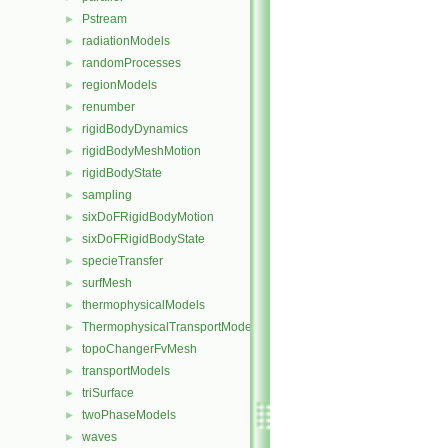
Pstream
►
radiationModels
►
randomProcesses
►
regionModels
►
renumber
►
rigidBodyDynamics
►
rigidBodyMeshMotion
►
rigidBodyState
►
sampling
►
sixDoFRigidBodyMotion
►
sixDoFRigidBodyState
►
specieTransfer
►
surfMesh
►
thermophysicalModels
►
ThermophysicalTransportModels
►
topoChangerFvMesh
►
transportModels
►
triSurface
►
twoPhaseModels
►
waves
►