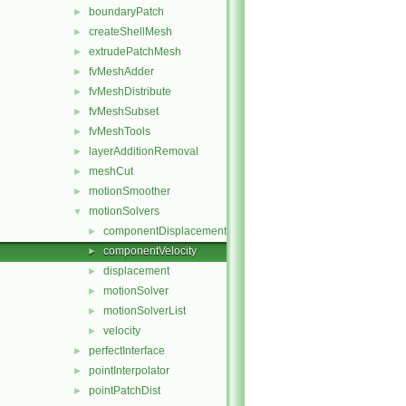
boundaryPatch
►
createShellMesh
►
extrudePatchMesh
►
fvMeshAdder
►
fvMeshDistribute
►
fvMeshSubset
►
fvMeshTools
►
layerAdditionRemoval
►
meshCut
►
motionSmoother
►
motionSolvers
▼
componentDisplacement
►
componentVelocity
►
displacement
►
motionSolver
►
motionSolverList
►
velocity
►
perfectInterface
►
pointInterpolator
►
pointPatchDist
►