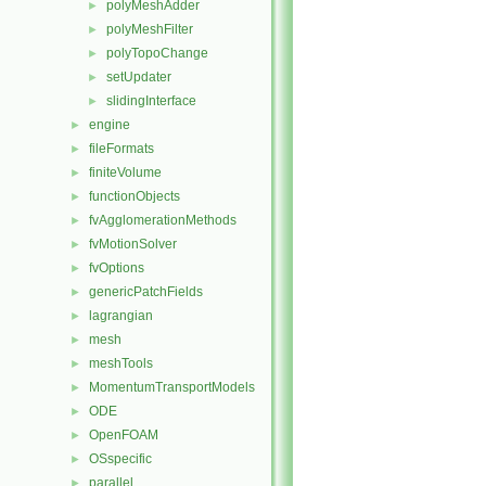
polyMeshAdder
►
polyMeshFilter
►
polyTopoChange
►
setUpdater
►
slidingInterface
►
engine
►
fileFormats
►
finiteVolume
►
functionObjects
►
fvAgglomerationMethods
►
fvMotionSolver
►
fvOptions
►
genericPatchFields
►
lagrangian
►
mesh
►
meshTools
►
MomentumTransportModels
►
ODE
►
OpenFOAM
►
OSspecific
►
parallel
►