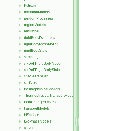
Pstream
►
radiationModels
►
randomProcesses
►
regionModels
►
renumber
►
rigidBodyDynamics
►
rigidBodyMeshMotion
►
rigidBodyState
►
sampling
►
sixDoFRigidBodyMotion
►
sixDoFRigidBodyState
►
specieTransfer
►
surfMesh
►
thermophysicalModels
►
ThermophysicalTransportModels
►
topoChangerFvMesh
►
transportModels
►
triSurface
►
twoPhaseModels
►
waves
►