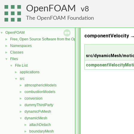
OpenFOAM
8
The OpenFOAM Foundation
OpenFOAM
▼
componentVelocity →
Free, Open Source Software from the OpenFOAM Foundation
►
Namespaces
►
Classes
►
src/dynamicMesh/motio
Files
▼
componentVelocityMoti
File List
▼
applications
►
src
▼
atmosphericModels
►
combustionModels
►
conversion
►
dummyThirdParty
►
dynamicFvMesh
►
dynamicMesh
▼
attachDetach
►
boundaryMesh
►