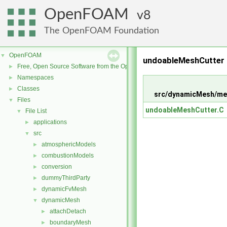
OpenFOAM
8
The OpenFOAM Foundation
OpenFOAM
▼
undoableMeshCutter 
Free, Open Source Software from the OpenFOAM Foundation
►
Namespaces
►
Classes
►
src/dynamicMesh/me
Files
▼
undoableMeshCutter.C
File List
▼
applications
►
src
▼
atmosphericModels
►
combustionModels
►
conversion
►
dummyThirdParty
►
dynamicFvMesh
►
dynamicMesh
▼
attachDetach
►
boundaryMesh
►