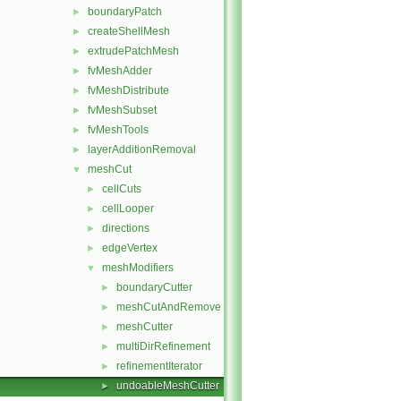
boundaryPatch
►
createShellMesh
►
extrudePatchMesh
►
fvMeshAdder
►
fvMeshDistribute
►
fvMeshSubset
►
fvMeshTools
►
layerAdditionRemoval
►
meshCut
▼
cellCuts
►
cellLooper
►
directions
►
edgeVertex
►
meshModifiers
▼
boundaryCutter
►
meshCutAndRemove
►
meshCutter
►
multiDirRefinement
►
refinementIterator
►
undoableMeshCutter
►