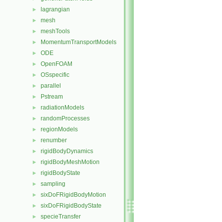
lagrangian
►
mesh
►
meshTools
►
MomentumTransportModels
►
ODE
►
OpenFOAM
►
OSspecific
►
parallel
►
Pstream
►
radiationModels
►
randomProcesses
►
regionModels
►
renumber
►
rigidBodyDynamics
►
rigidBodyMeshMotion
►
rigidBodyState
►
sampling
►
sixDoFRigidBodyMotion
►
sixDoFRigidBodyState
►
specieTransfer
►