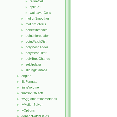
refineCell
►
splitCell
►
wallLayerCells
►
motionSmoother
►
motionSolvers
►
perfectInterface
►
pointInterpolator
►
pointPatchDist
►
polyMeshAdder
►
polyMeshFilter
►
polyTopoChange
►
setUpdater
►
slidingInterface
►
engine
►
fileFormats
►
finiteVolume
►
functionObjects
►
fvAgglomerationMethods
►
fvMotionSolver
►
fvOptions
►
genericPatchFields
►