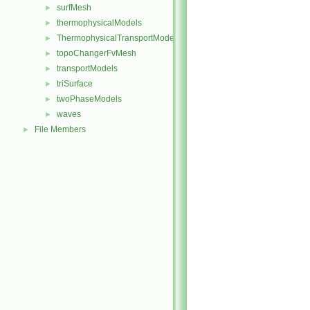
surfMesh
►
thermophysicalModels
►
ThermophysicalTransportModels
►
topoChangerFvMesh
►
transportModels
►
triSurface
►
twoPhaseModels
►
waves
►
File Members
►