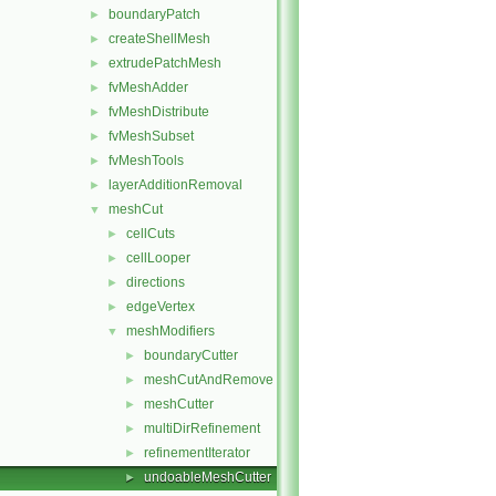
boundaryPatch
►
createShellMesh
►
extrudePatchMesh
►
fvMeshAdder
►
fvMeshDistribute
►
fvMeshSubset
►
fvMeshTools
►
layerAdditionRemoval
►
meshCut
▼
cellCuts
►
cellLooper
►
directions
►
edgeVertex
►
meshModifiers
▼
boundaryCutter
►
meshCutAndRemove
►
meshCutter
►
multiDirRefinement
►
refinementIterator
►
undoableMeshCutter
►