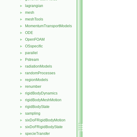
lagrangian
►
mesh
►
meshTools
►
MomentumTransportModels
►
ODE
►
OpenFOAM
►
OSspecific
►
parallel
►
Pstream
►
radiationModels
►
randomProcesses
►
regionModels
►
renumber
►
rigidBodyDynamics
►
rigidBodyMeshMotion
►
rigidBodyState
►
sampling
►
sixDoFRigidBodyMotion
►
sixDoFRigidBodyState
►
specieTransfer
►