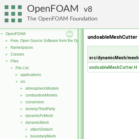
OpenFOAM
8
The OpenFOAM Foundation
OpenFOAM
▼
undoableMeshCutter 
Free, Open Source Software from the OpenFOAM Foundation
►
Namespaces
►
Classes
►
src/dynamicMesh/mesh
Files
▼
undoableMeshCutter.H
File List
▼
applications
►
src
▼
atmosphericModels
►
combustionModels
►
conversion
►
dummyThirdParty
►
dynamicFvMesh
►
dynamicMesh
▼
attachDetach
►
boundaryMesh
►