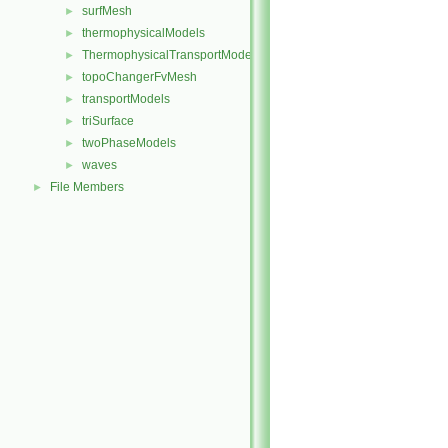
surfMesh
►
thermophysicalModels
►
ThermophysicalTransportModels
►
topoChangerFvMesh
►
transportModels
►
triSurface
►
twoPhaseModels
►
waves
►
File Members
►