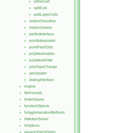
refineCell
►
splitCell
►
wallLayerCells
►
motionSmoother
►
motionSolvers
►
perfectInterface
►
pointInterpolator
►
pointPatchDist
►
polyMeshAdder
►
polyMeshFilter
►
polyTopoChange
►
setUpdater
►
slidingInterface
►
engine
►
fileFormats
►
finiteVolume
►
functionObjects
►
fvAgglomerationMethods
►
fvMotionSolver
►
fvOptions
►
genericPatchFields
►