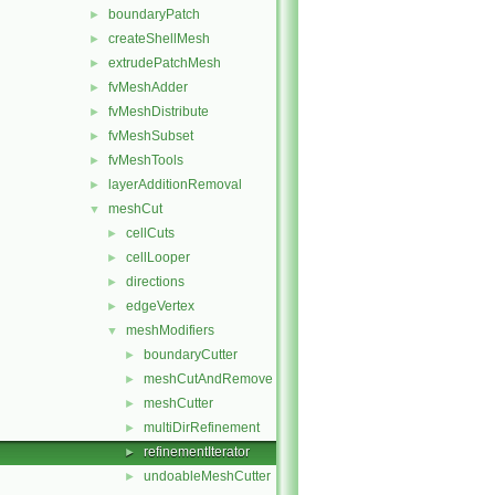
boundaryPatch
►
createShellMesh
►
extrudePatchMesh
►
fvMeshAdder
►
fvMeshDistribute
►
fvMeshSubset
►
fvMeshTools
►
layerAdditionRemoval
►
meshCut
▼
cellCuts
►
cellLooper
►
directions
►
edgeVertex
►
meshModifiers
▼
boundaryCutter
►
meshCutAndRemove
►
meshCutter
►
multiDirRefinement
►
refinementIterator
►
undoableMeshCutter
►