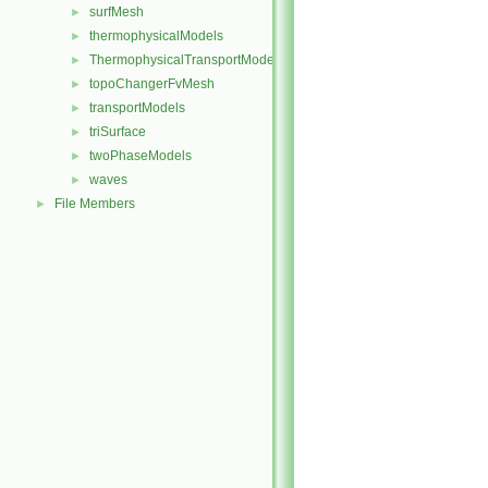
surfMesh
►
thermophysicalModels
►
ThermophysicalTransportModels
►
topoChangerFvMesh
►
transportModels
►
triSurface
►
twoPhaseModels
►
waves
►
File Members
►