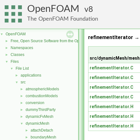
OpenFOAM
8
The OpenFOAM Foundation
OpenFOAM
▼
refinementIterator 
Free, Open Source Software from the OpenFOAM Foundation
►
Namespaces
►
Classes
►
src/dynamicMesh/meshC
Files
▼
refinementIterator.C
File List
▼
applications
►
refinementIterator.C
src
▼
refinementIterator.C
atmosphericModels
►
combustionModels
►
refinementIterator.C
conversion
►
refinementIterator.H
dummyThirdParty
►
refinementIterator.H
dynamicFvMesh
►
dynamicMesh
▼
refinementIterator.H
attachDetach
►
boundaryMesh
►