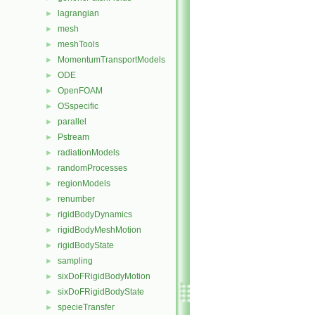
lagrangian
►
mesh
►
meshTools
►
MomentumTransportModels
►
ODE
►
OpenFOAM
►
OSspecific
►
parallel
►
Pstream
►
radiationModels
►
randomProcesses
►
regionModels
►
renumber
►
rigidBodyDynamics
►
rigidBodyMeshMotion
►
rigidBodyState
►
sampling
►
sixDoFRigidBodyMotion
►
sixDoFRigidBodyState
►
specieTransfer
►