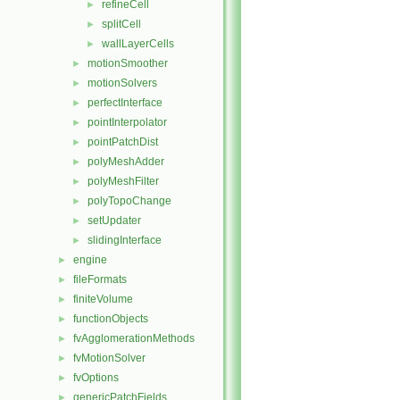
refineCell
►
splitCell
►
wallLayerCells
►
motionSmoother
►
motionSolvers
►
perfectInterface
►
pointInterpolator
►
pointPatchDist
►
polyMeshAdder
►
polyMeshFilter
►
polyTopoChange
►
setUpdater
►
slidingInterface
►
engine
►
fileFormats
►
finiteVolume
►
functionObjects
►
fvAgglomerationMethods
►
fvMotionSolver
►
fvOptions
►
genericPatchFields
►