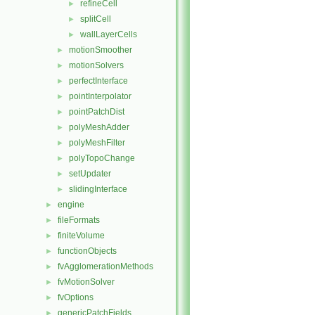
refineCell
►
splitCell
►
wallLayerCells
►
motionSmoother
►
motionSolvers
►
perfectInterface
►
pointInterpolator
►
pointPatchDist
►
polyMeshAdder
►
polyMeshFilter
►
polyTopoChange
►
setUpdater
►
slidingInterface
►
engine
►
fileFormats
►
finiteVolume
►
functionObjects
►
fvAgglomerationMethods
►
fvMotionSolver
►
fvOptions
►
genericPatchFields
►