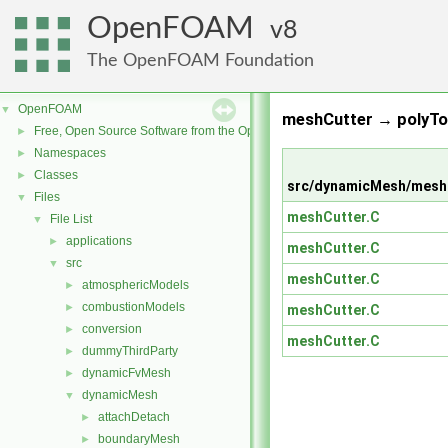
OpenFOAM
8
The OpenFOAM Foundation
OpenFOAM
▼
meshCutter → polyTo
Free, Open Source Software from the OpenFOAM Foundation
►
Namespaces
►
Classes
►
src/dynamicMesh/mesh
Files
▼
meshCutter.C
File List
▼
applications
►
meshCutter.C
src
▼
meshCutter.C
atmosphericModels
►
combustionModels
►
meshCutter.C
conversion
►
meshCutter.C
dummyThirdParty
►
dynamicFvMesh
►
dynamicMesh
▼
attachDetach
►
boundaryMesh
►