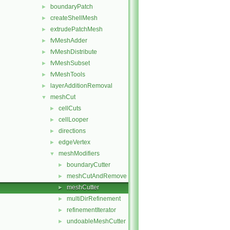
boundaryPatch
►
createShellMesh
►
extrudePatchMesh
►
fvMeshAdder
►
fvMeshDistribute
►
fvMeshSubset
►
fvMeshTools
►
layerAdditionRemoval
►
meshCut
▼
cellCuts
►
cellLooper
►
directions
►
edgeVertex
►
meshModifiers
▼
boundaryCutter
►
meshCutAndRemove
►
meshCutter
►
multiDirRefinement
►
refinementIterator
►
undoableMeshCutter
►