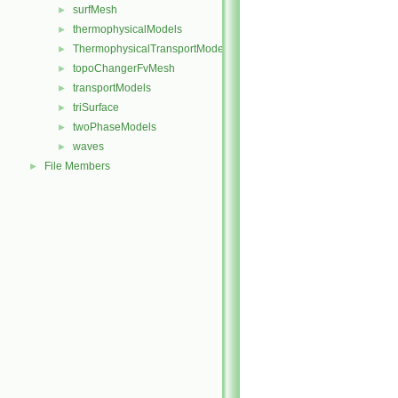
surfMesh
►
thermophysicalModels
►
ThermophysicalTransportModels
►
topoChangerFvMesh
►
transportModels
►
triSurface
►
twoPhaseModels
►
waves
►
File Members
►