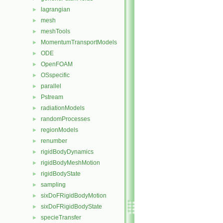
lagrangian
►
mesh
►
meshTools
►
MomentumTransportModels
►
ODE
►
OpenFOAM
►
OSspecific
►
parallel
►
Pstream
►
radiationModels
►
randomProcesses
►
regionModels
►
renumber
►
rigidBodyDynamics
►
rigidBodyMeshMotion
►
rigidBodyState
►
sampling
►
sixDoFRigidBodyMotion
►
sixDoFRigidBodyState
►
specieTransfer
►