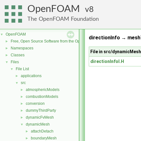
OpenFOAM
8
The OpenFOAM Foundation
OpenFOAM
▼
directionInfo → mesh
Free, Open Source Software from the OpenFOAM Foundation
►
Namespaces
►
File in src/dynamicMes
Classes
►
directionInfoI.H
Files
▼
File List
▼
applications
►
src
▼
atmosphericModels
►
combustionModels
►
conversion
►
dummyThirdParty
►
dynamicFvMesh
►
dynamicMesh
▼
attachDetach
►
boundaryMesh
►