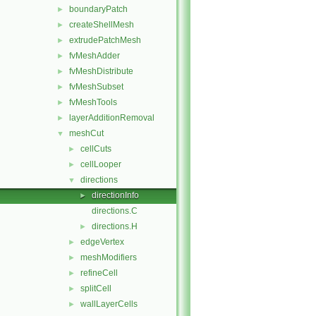
boundaryPatch
►
createShellMesh
►
extrudePatchMesh
►
fvMeshAdder
►
fvMeshDistribute
►
fvMeshSubset
►
fvMeshTools
►
layerAdditionRemoval
►
meshCut
▼
cellCuts
►
cellLooper
►
directions
▼
directionInfo
►
directions.C
directions.H
►
edgeVertex
►
meshModifiers
►
refineCell
►
splitCell
►
wallLayerCells
►