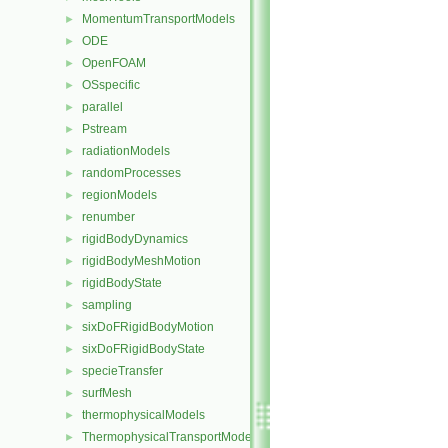
MomentumTransportModels
►
ODE
►
OpenFOAM
►
OSspecific
►
parallel
►
Pstream
►
radiationModels
►
randomProcesses
►
regionModels
►
renumber
►
rigidBodyDynamics
►
rigidBodyMeshMotion
►
rigidBodyState
►
sampling
►
sixDoFRigidBodyMotion
►
sixDoFRigidBodyState
►
specieTransfer
►
surfMesh
►
thermophysicalModels
►
ThermophysicalTransportModels
►