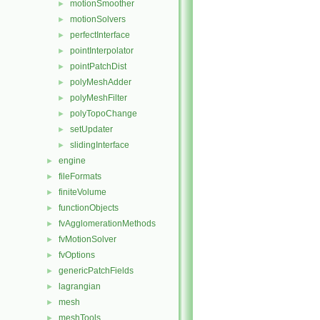
motionSmoother
►
motionSolvers
►
perfectInterface
►
pointInterpolator
►
pointPatchDist
►
polyMeshAdder
►
polyMeshFilter
►
polyTopoChange
►
setUpdater
►
slidingInterface
►
engine
►
fileFormats
►
finiteVolume
►
functionObjects
►
fvAgglomerationMethods
►
fvMotionSolver
►
fvOptions
►
genericPatchFields
►
lagrangian
►
mesh
►
meshTools
►