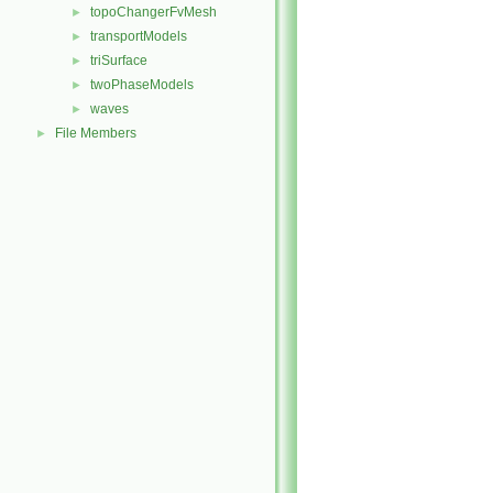
topoChangerFvMesh
►
transportModels
►
triSurface
►
twoPhaseModels
►
waves
►
File Members
►