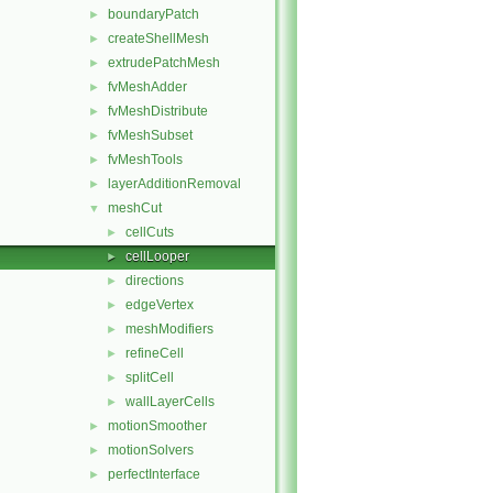
boundaryPatch
►
createShellMesh
►
extrudePatchMesh
►
fvMeshAdder
►
fvMeshDistribute
►
fvMeshSubset
►
fvMeshTools
►
layerAdditionRemoval
►
meshCut
▼
cellCuts
►
cellLooper
►
directions
►
edgeVertex
►
meshModifiers
►
refineCell
►
splitCell
►
wallLayerCells
►
motionSmoother
►
motionSolvers
►
perfectInterface
►