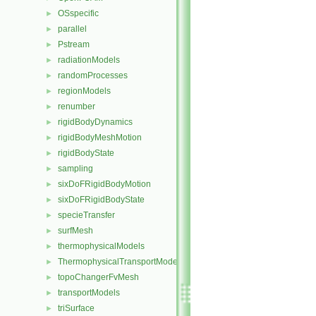
OSspecific
►
parallel
►
Pstream
►
radiationModels
►
randomProcesses
►
regionModels
►
renumber
►
rigidBodyDynamics
►
rigidBodyMeshMotion
►
rigidBodyState
►
sampling
►
sixDoFRigidBodyMotion
►
sixDoFRigidBodyState
►
specieTransfer
►
surfMesh
►
thermophysicalModels
►
ThermophysicalTransportModels
►
topoChangerFvMesh
►
transportModels
►
triSurface
►