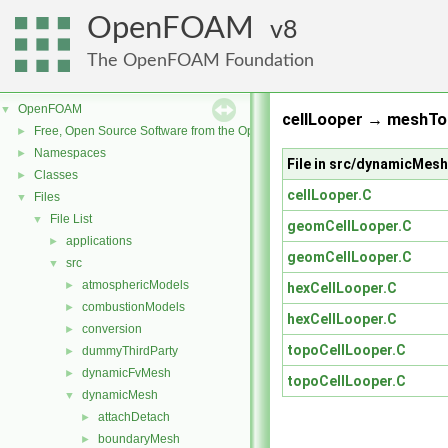
OpenFOAM
8
The OpenFOAM Foundation
OpenFOAM
▼
cellLooper → meshToo
Free, Open Source Software from the OpenFOAM Foundation
►
Namespaces
►
File in src/dynamicMes
Classes
►
cellLooper.C
Files
▼
File List
▼
geomCellLooper.C
applications
►
geomCellLooper.C
src
▼
atmosphericModels
►
hexCellLooper.C
combustionModels
►
hexCellLooper.C
conversion
►
topoCellLooper.C
dummyThirdParty
►
dynamicFvMesh
►
topoCellLooper.C
dynamicMesh
▼
attachDetach
►
boundaryMesh
►