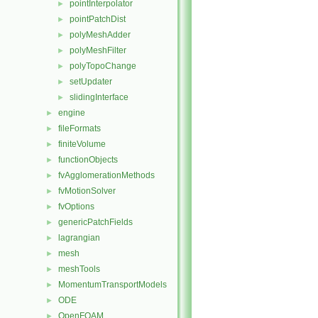
pointInterpolator
►
pointPatchDist
►
polyMeshAdder
►
polyMeshFilter
►
polyTopoChange
►
setUpdater
►
slidingInterface
►
engine
►
fileFormats
►
finiteVolume
►
functionObjects
►
fvAgglomerationMethods
►
fvMotionSolver
►
fvOptions
►
genericPatchFields
►
lagrangian
►
mesh
►
meshTools
►
MomentumTransportModels
►
ODE
►
OpenFOAM
►