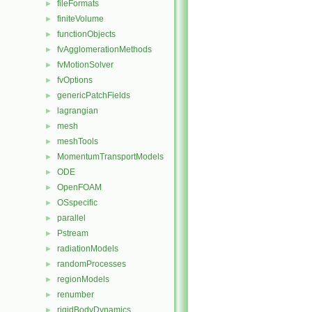
fileFormats
►
finiteVolume
►
functionObjects
►
fvAgglomerationMethods
►
fvMotionSolver
►
fvOptions
►
genericPatchFields
►
lagrangian
►
mesh
►
meshTools
►
MomentumTransportModels
►
ODE
►
OpenFOAM
►
OSspecific
►
parallel
►
Pstream
►
radiationModels
►
randomProcesses
►
regionModels
►
renumber
►
rigidBodyDynamics
►