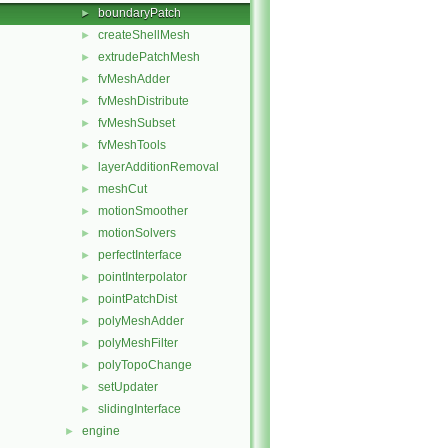
boundaryPatch
►
createShellMesh
►
extrudePatchMesh
►
fvMeshAdder
►
fvMeshDistribute
►
fvMeshSubset
►
fvMeshTools
►
layerAdditionRemoval
►
meshCut
►
motionSmoother
►
motionSolvers
►
perfectInterface
►
pointInterpolator
►
pointPatchDist
►
polyMeshAdder
►
polyMeshFilter
►
polyTopoChange
►
setUpdater
►
slidingInterface
►
engine
►