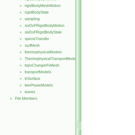
rigidBodyMeshMotion
►
rigidBodyState
►
sampling
►
sixDoFRigidBodyMotion
►
sixDoFRigidBodyState
►
specieTransfer
►
surfMesh
►
thermophysicalModels
►
ThermophysicalTransportModels
►
topoChangerFvMesh
►
transportModels
►
triSurface
►
twoPhaseModels
►
waves
►
File Members
►