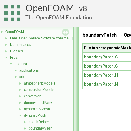
OpenFOAM
8
The OpenFOAM Foundation
OpenFOAM
▼
boundaryPatch → Op
Free, Open Source Software from the OpenFOAM Foundation
►
Namespaces
►
File in src/dynamicMes
Classes
►
boundaryPatch.C
Files
▼
File List
▼
boundaryPatch.C
applications
►
boundaryPatch.H
src
▼
atmosphericModels
►
boundaryPatch.H
combustionModels
►
conversion
►
dummyThirdParty
►
dynamicFvMesh
►
dynamicMesh
▼
attachDetach
►
boundaryMesh
►