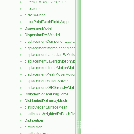
directionMixedFvPatchField
►
directions
►
directMethod
►
directPointPatchFieldMapper
►
DispersionModel
►
DispersionRASModel
►
displacementComponentLaplacianFvMotionSolver
►
displacementInterpolationMotionSolver
►
displacementLaplacianFvMotionSolver
►
displacementLayeredMotionMotionSolver
►
displacementLinearMotionMotionSolver
►
displacementMeshMoverMotionSolver
►
displacementMotionSolver
►
displacementSBRStressFvMotionSolver
►
DistortedSphereDragForce
►
DistributedDelaunayMesh
►
distributedTriSurfaceMesh
►
distributedWeightedFvPatchFieldMapper
►
Distribution
►
distribution
►
distributionModel
►