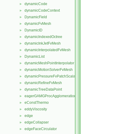
dynamicCode
►
dynamicCodeContext
►
DynamicField
►
dynamicFvMesh
►
DynamicID
►
dynamicIndexedOctree
►
dynamicInkJetFvMesh
►
dynamicInterpolatedFvMesh
►
DynamicList
►
dynamicMeshPointInterpolator
►
dynamicMotionSolverFvMesh
►
dynamicPressureFvPatchScalarField
►
dynamicRefineFvMesh
►
dynamicTreeDataPoint
►
eagerGAMGProcAgglomeration
►
eConstThermo
►
eddyViscosity
►
edge
►
edgeCollapser
►
edgeFaceCirculator
►