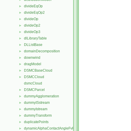
divideEqOp
►
divideEqOp2
►
divideOp
►
divideOp2
►
divideOp3
►
dlLibraryTable
►
DLListBase
►
domainDecomposition
►
downwind
►
dragModel
►
DSMCBaseCloud
►
DSMCCloud
►
dsmcCloud
DSMCParcel
►
dummyAgglomeration
►
dummyISstream
►
dummyIstream
►
dummyTransform
►
duplicatePoints
►
dynamicAlphaContactAngleFvPatchScalarField
►