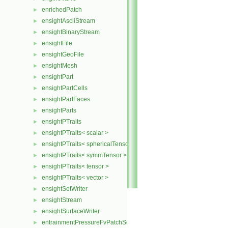
enrichedPatch
►
ensightAsciiStream
►
ensightBinaryStream
►
ensightFile
►
ensightGeoFile
►
ensightMesh
►
ensightPart
►
ensightPartCells
►
ensightPartFaces
►
ensightParts
►
ensightPTraits
►
ensightPTraits< scalar >
►
ensightPTraits< sphericalTensor >
►
ensightPTraits< symmTensor >
►
ensightPTraits< tensor >
►
ensightPTraits< vector >
►
ensightSetWriter
►
ensightStream
►
ensightSurfaceWriter
►
entrainmentPressureFvPatchScalarField
►