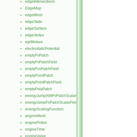
edgeIntersections
►
EdgeMap
►
edgeMesh
►
edgeStats
►
edgeSurface
►
edgeVertex
►
egrMixture
►
electrostaticPotential
►
emptyFvPatch
►
emptyFvPatchField
►
emptyFvsPatchField
►
emptyPointPatch
►
emptyPointPatchField
►
emptyPolyPatch
►
energyJumpAMIFvPatchScalarField
►
energyJumpFvPatchScalarField
►
energyScalingFunction
►
engineMesh
►
enginePiston
►
engineTime
►
engineValve
►