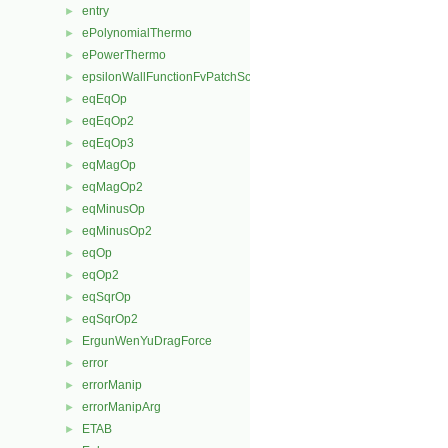
entry
►
ePolynomialThermo
►
ePowerThermo
►
epsilonWallFunctionFvPatchScalarField
►
eqEqOp
►
eqEqOp2
►
eqEqOp3
►
eqMagOp
►
eqMagOp2
►
eqMinusOp
►
eqMinusOp2
►
eqOp
►
eqOp2
►
eqSqrOp
►
eqSqrOp2
►
ErgunWenYuDragForce
►
error
►
errorManip
►
errorManipArg
►
ETAB
►