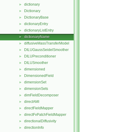
dictionary
►
Dictionary
►
DictionaryBase
►
dictionaryEntry
►
dictionaryListEntry
►
dictionaryName
►
diffusiveMassTransferModel
►
DILUGaussSeidelSmoother
►
DILUPreconditioner
►
DILUSmoother
►
dimensioned
►
DimensionedField
►
dimensionSet
►
dimensionSets
►
dimFieldDecomposer
►
directAMI
►
directFieldMapper
►
directFvPatchFieldMapper
►
directionalDiffusivity
►
directionInfo
►