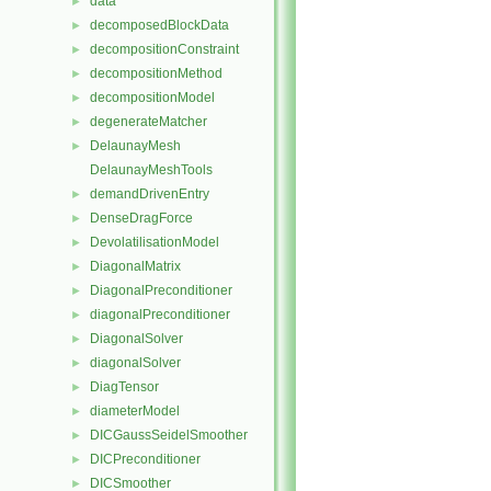
data
►
decomposedBlockData
►
decompositionConstraint
►
decompositionMethod
►
decompositionModel
►
degenerateMatcher
►
DelaunayMesh
►
DelaunayMeshTools
demandDrivenEntry
►
DenseDragForce
►
DevolatilisationModel
►
DiagonalMatrix
►
DiagonalPreconditioner
►
diagonalPreconditioner
►
DiagonalSolver
►
diagonalSolver
►
DiagTensor
►
diameterModel
►
DICGaussSeidelSmoother
►
DICPreconditioner
►
DICSmoother
►