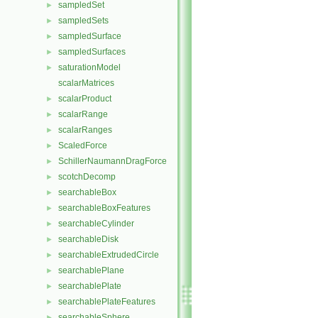
sampledSet
►
sampledSets
►
sampledSurface
►
sampledSurfaces
►
saturationModel
►
scalarMatrices
scalarProduct
►
scalarRange
►
scalarRanges
►
ScaledForce
►
SchillerNaumannDragForce
►
scotchDecomp
►
searchableBox
►
searchableBoxFeatures
►
searchableCylinder
►
searchableDisk
►
searchableExtrudedCircle
►
searchablePlane
►
searchablePlate
►
searchablePlateFeatures
►
searchableSphere
►