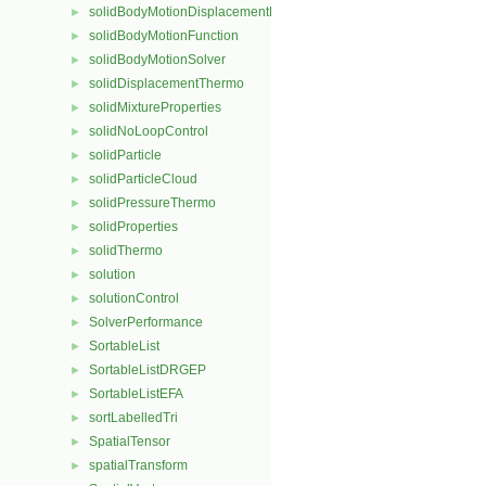
solidBodyMotionDisplacementPointPatchVectorField
►
solidBodyMotionFunction
►
solidBodyMotionSolver
►
solidDisplacementThermo
►
solidMixtureProperties
►
solidNoLoopControl
►
solidParticle
►
solidParticleCloud
►
solidPressureThermo
►
solidProperties
►
solidThermo
►
solution
►
solutionControl
►
SolverPerformance
►
SortableList
►
SortableListDRGEP
►
SortableListEFA
►
sortLabelledTri
►
SpatialTensor
►
spatialTransform
►