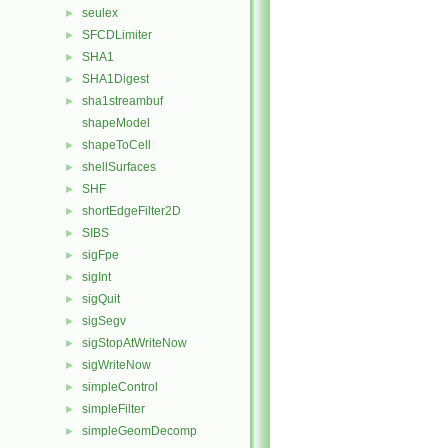
seulex
►
SFCDLimiter
►
SHA1
►
SHA1Digest
►
sha1streambuf
►
shapeModel
shapeToCell
►
shellSurfaces
►
SHF
►
shortEdgeFilter2D
►
SIBS
►
sigFpe
►
sigInt
►
sigQuit
►
sigSegv
►
sigStopAtWriteNow
►
sigWriteNow
►
simpleControl
►
simpleFilter
►
simpleGeomDecomp
►