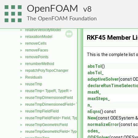
RegisterSwitch
►
OpenFOAM
8
ReitzDiwakar
►
ReitzKHRT
►
The OpenFOAM Foundation
RelativeVelocity
►
relativeVelocityModel
►
RKF45 Member Li
relaxationModel
►
removeCells
►
removeFaces
►
This is the complete list
removePoints
►
renumberMethod
►
absTol
()
repatchPolyTopoChanger
►
absTol_
Residuals
►
adaptiveSolver
(const OD
reuseTmp
►
declareRunTimeSelecti
reuseTmp< TypeR, TypeR >
►
maxN_
reuseTmpDimensionedField
►
maxSteps_
reuseTmpDimensionedField< TypeR, TypeR, GeoMesh >
►
n_
reuseTmpFieldField
nEqns
() const
►
New
(const ODESystem &o
reuseTmpFieldField< Field, TypeR, TypeR >
►
normalizeError
(const sc
reuseTmpGeometricField
►
odes_
reuseTmpGeometricField< TypeR, TypeR, PatchField, GeoMesh >
►
ODESolver
(const ODESys