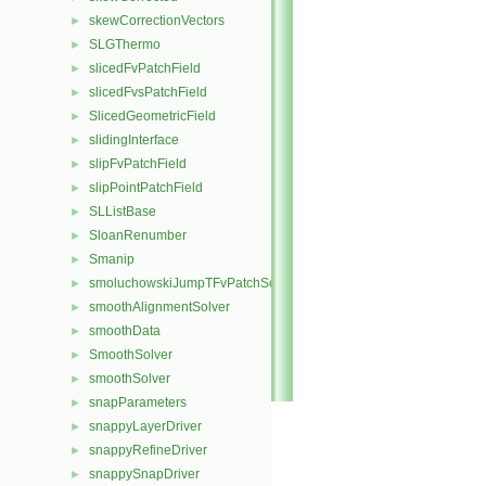
skewCorrectionVectors
►
SLGThermo
►
slicedFvPatchField
►
slicedFvsPatchField
►
SlicedGeometricField
►
slidingInterface
►
slipFvPatchField
►
slipPointPatchField
►
SLListBase
►
SloanRenumber
►
Smanip
►
smoluchowskiJumpTFvPatchScalarField
►
smoothAlignmentSolver
►
smoothData
►
SmoothSolver
►
smoothSolver
►
snapParameters
►
snappyLayerDriver
►
snappyRefineDriver
►
snappySnapDriver
►