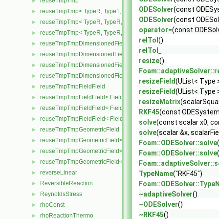
reuseTmpTmp
►
ODESolver
(const ODESyst
reuseTmpTmp< TypeR, Type1, Type12, TypeR >
►
ODESolver
(const ODESol
reuseTmpTmp< TypeR, TypeR, TypeR, Type2 >
►
operator=
(const ODESol
reuseTmpTmp< TypeR, TypeR, TypeR, TypeR >
►
relTol
()
reuseTmpTmpDimensionedField
►
relTol_
reuseTmpTmpDimensionedField< TypeR, Type1, Type12, TypeR, 
►
resize
()
reuseTmpTmpDimensionedField< TypeR, TypeR, TypeR, Type2, G
►
Foam::adaptiveSolver::r
reuseTmpTmpDimensionedField< TypeR, TypeR, TypeR, TypeR, G
►
resizeField
(UList< Type >
reuseTmpTmpFieldField
►
resizeField
(UList< Type 
reuseTmpTmpFieldField< Field, TypeR, Type1, Type12, TypeR >
►
resizeMatrix
(scalarSqua
reuseTmpTmpFieldField< Field, TypeR, TypeR, TypeR, Type2 >
►
RKF45
(const ODESystem 
reuseTmpTmpFieldField< Field, TypeR, TypeR, TypeR, TypeR >
►
solve
(const scalar x0, co
reuseTmpTmpGeometricField
►
solve
(scalar &x, scalarFie
reuseTmpTmpGeometricField< TypeR, Type1, Type12, TypeR, Patc
►
Foam::ODESolver::solve
reuseTmpTmpGeometricField< TypeR, TypeR, TypeR, Type2, Patch
►
Foam::ODESolver::solve
reuseTmpTmpGeometricField< TypeR, TypeR, TypeR, TypeR, Patch
►
Foam::adaptiveSolver::s
reverseLinear
►
TypeName
("RKF45")
ReversibleReaction
Foam::ODESolver::Type
►
~adaptiveSolver
()
ReynoldsStress
►
~ODESolver
()
rhoConst
►
~RKF45
()
rhoReactionThermo
►