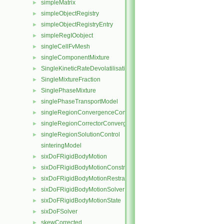
simpleMatrix
►
simpleObjectRegistry
►
simpleObjectRegistryEntry
►
simpleRegIOobject
►
singleCellFvMesh
►
singleComponentMixture
►
SingleKineticRateDevolatilisation
►
SingleMixtureFraction
►
SinglePhaseMixture
►
singlePhaseTransportModel
►
singleRegionConvergenceControl
►
singleRegionCorrectorConvergenceControl
►
singleRegionSolutionControl
►
sinteringModel
sixDoFRigidBodyMotion
►
sixDoFRigidBodyMotionConstraint
►
sixDoFRigidBodyMotionRestraint
►
sixDoFRigidBodyMotionSolver
►
sixDoFRigidBodyMotionState
►
sixDoFSolver
►
skewCorrected
►