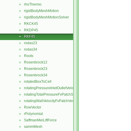
rhoThermo
►
rigidBodyMeshMotion
►
rigidBodyMeshMotionSolver
►
RKCK45
►
RKDP45
►
RKF45
►
rodas23
►
rodas34
►
Roots
►
Rosenbrock12
►
Rosenbrock23
►
Rosenbrock34
►
rotatedBoxToCell
►
rotatingPressureInletOutletVelocityFvPatchVectorField
►
rotatingTotalPressureFvPatchScalarField
►
rotatingWallVelocityFvPatchVectorField
►
RowVector
►
rPolynomial
►
SaffmanMeiLiftForce
►
sammMesh
►