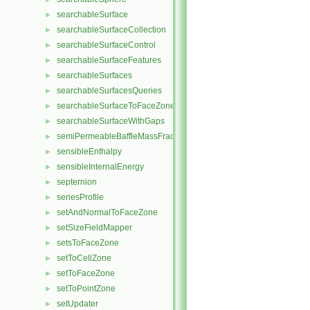
searchableSurface
►
searchableSurfaceCollection
►
searchableSurfaceControl
►
searchableSurfaceFeatures
►
searchableSurfaces
►
searchableSurfacesQueries
►
searchableSurfaceToFaceZone
►
searchableSurfaceWithGaps
►
semiPermeableBaffleMassFractionFvPatchScalarField
►
sensibleEnthalpy
►
sensibleInternalEnergy
►
septernion
►
seriesProfile
►
setAndNormalToFaceZone
►
setSizeFieldMapper
►
setsToFaceZone
►
setToCellZone
►
setToFaceZone
►
setToPointZone
►
setUpdater
►