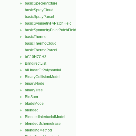
basicSpecieMixture
►
basicSprayCloud
basicSprayParcel
basicSymmetryFvPatchField
►
basicSymmetryPointPatchField
►
basicThermo
►
basicThermoCloud
basicThermoParcel
bC10H7CH3
►
BiIndirectList
►
biLinearFitPolynomial
►
BinaryCollisionModel
►
binaryNode
►
binaryTree
►
BinSum
►
bladeModel
►
blended
►
BlendedInterfacialModel
►
blendedSchemeBase
►
blendingMethod
►