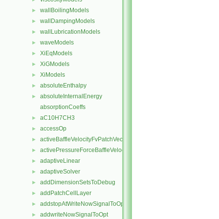
wallBoilingModels
►
wallDampingModels
►
wallLubricationModels
►
waveModels
►
XiEqModels
►
XiGModels
►
XiModels
►
absoluteEnthalpy
►
absoluteInternalEnergy
►
absorptionCoeffs
aC10H7CH3
►
accessOp
►
activeBaffleVelocityFvPatchVectorField
►
activePressureForceBaffleVelocityFvPatchVectorField
►
adaptiveLinear
►
adaptiveSolver
►
addDimensionSetsToDebug
►
addPatchCellLayer
►
addstopAtWriteNowSignalToOpt
►
addwriteNowSignalToOpt
►