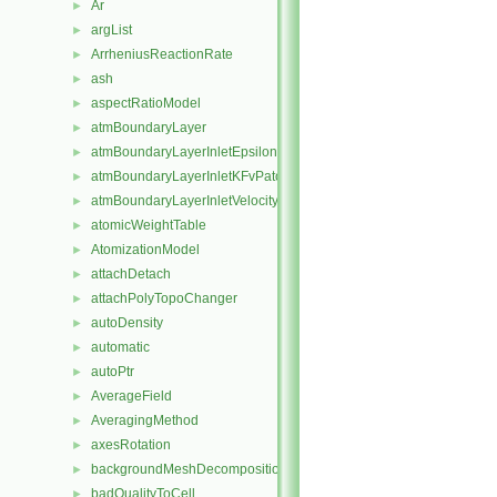
Ar
►
argList
►
ArrheniusReactionRate
►
ash
►
aspectRatioModel
►
atmBoundaryLayer
►
atmBoundaryLayerInletEpsilonFvPatchScalarField
►
atmBoundaryLayerInletKFvPatchScalarField
►
atmBoundaryLayerInletVelocityFvPatchVectorField
►
atomicWeightTable
►
AtomizationModel
►
attachDetach
►
attachPolyTopoChanger
►
autoDensity
►
automatic
►
autoPtr
►
AverageField
►
AveragingMethod
►
axesRotation
►
backgroundMeshDecomposition
►
badQualityToCell
►