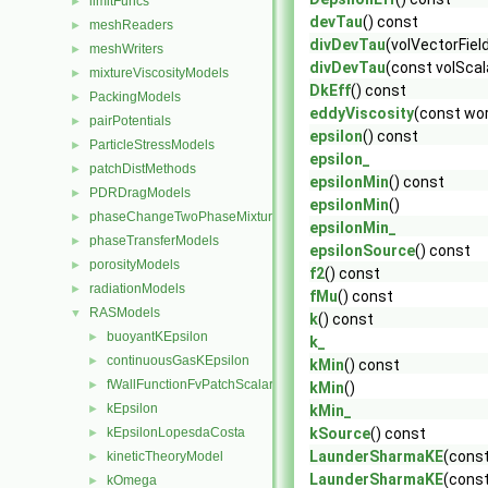
limitFuncs
►
devTau
() const
meshReaders
►
divDevTau
(volVectorFiel
meshWriters
►
divDevTau
(const volScal
mixtureViscosityModels
►
DkEff
() const
PackingModels
►
eddyViscosity
(const wor
pairPotentials
►
epsilon
() const
ParticleStressModels
►
epsilon_
patchDistMethods
►
epsilonMin
() const
PDRDragModels
►
epsilonMin
()
phaseChangeTwoPhaseMixtures
►
epsilonMin_
phaseTransferModels
►
epsilonSource
() const
porosityModels
►
f2
() const
radiationModels
►
fMu
() const
RASModels
▼
k
() const
buoyantKEpsilon
►
k_
continuousGasKEpsilon
►
kMin
() const
fWallFunctionFvPatchScalarField
►
kMin
()
kEpsilon
►
kMin_
kEpsilonLopesdaCosta
kSource
() const
►
LaunderSharmaKE
(const
kineticTheoryModel
►
LaunderSharmaKE
(cons
kOmega
►