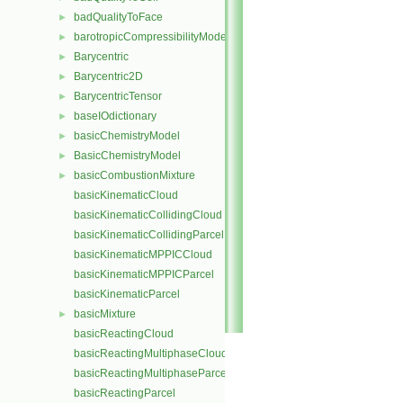
badQualityToFace
►
barotropicCompressibilityModel
►
Barycentric
►
Barycentric2D
►
BarycentricTensor
►
baseIOdictionary
►
basicChemistryModel
►
BasicChemistryModel
►
basicCombustionMixture
►
basicKinematicCloud
basicKinematicCollidingCloud
basicKinematicCollidingParcel
basicKinematicMPPICCloud
basicKinematicMPPICParcel
basicKinematicParcel
basicMixture
►
basicReactingCloud
basicReactingMultiphaseCloud
basicReactingMultiphaseParcel
basicReactingParcel