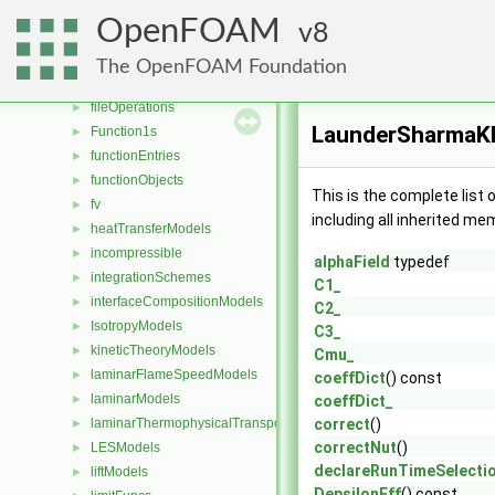
energyScalingFunctions
►
OpenFOAM
8
extrudeModels
►
faceSelections
►
The OpenFOAM Foundation
fileFormats
►
fileOperations
►
LaunderSharmaK
Function1s
►
functionEntries
►
functionObjects
►
This is the complete list
fv
►
including all inherited me
heatTransferModels
►
incompressible
►
alphaField
typedef
integrationSchemes
►
C1_
interfaceCompositionModels
►
C2_
IsotropyModels
►
C3_
kineticTheoryModels
►
Cmu_
laminarFlameSpeedModels
►
coeffDict
() const
laminarModels
►
coeffDict_
laminarThermophysicalTransportModels
correct
()
►
correctNut
()
LESModels
►
declareRunTimeSelecti
liftModels
►
DepsilonEff
() const