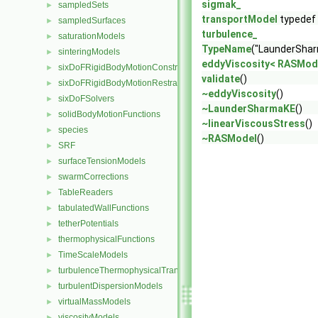
sigmak_
sampledSets
►
transportModel
typedef
sampledSurfaces
►
turbulence_
saturationModels
►
TypeName
("LaunderSha
sinteringModels
►
eddyViscosity< RASMod
sixDoFRigidBodyMotionConstraints
►
validate
()
sixDoFRigidBodyMotionRestraints
►
~eddyViscosity
()
sixDoFSolvers
►
~LaunderSharmaKE
()
solidBodyMotionFunctions
►
~linearViscousStress
()
species
►
~RASModel
()
SRF
►
surfaceTensionModels
►
swarmCorrections
►
TableReaders
►
tabulatedWallFunctions
►
tetherPotentials
►
thermophysicalFunctions
►
TimeScaleModels
►
turbulenceThermophysicalTransportModels
►
turbulentDispersionModels
►
virtualMassModels
►
viscosityModels
►