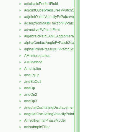
adiabaticPerfectFluid
►
adjointOutletPressureFvPatchScalarField
►
adjointOutletVelocityFvPatchVectorField
►
adsorptionMassFractionFvPatchScalarField
►
advectiveFvPatchField
►
algebraicPairGAMGAgglomeration
►
alphaContactAngleFvPatchScalarField
►
alphaFixedPressureFvPatchScalarField
►
AMIInterpolation
►
AMIMethod
►
Amultiplier
►
andEqOp
►
andEqOp2
►
andOp
►
andOp2
►
andOp3
►
angularOscillatingDisplacementPointPatchVectorField
►
angularOscillatingVelocityPointPatchVectorField
►
AnisothermalPhaseModel
►
anisotropicFilter
►