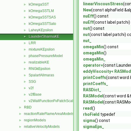
linearViscousStress
(con
kOmegaSST
►
New
(const alphaField &a
kOmegaSSTLM
►
nuEff
() const
kOmegaSSTSAS
►
nuEff
(const label patchi)
kOmegaSSTSato
►
nut
() const
LaheyKEpsilon
►
nut
(const label patchi) c
LaunderSharmaKE
►
nut_
LRR
►
omegaMin
() const
mixtureKEpsilon
►
omegaMin
()
phasePressureModel
►
omegaMin_
realizableKE
►
operator=
(const Launde
RNGkEpsilon
►
eddyViscosity< RASMod
SpalartAllmaras
►
printCoeffs
(const word 
SSG
►
printCoeffs_
v2f
►
RASDict_
v2fBase
►
RASModel
(const word &t
v2WallFunctionFvPatchScalarField
►
RASModel
(const RASMod
RBD
►
read
()
reactionRateFlameAreaModels
►
rhoField
typedef
regionModels
sigma
() const
►
sigmaEps_
relativeVelocityModels
►