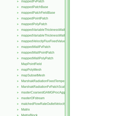
mappedFvPatch
►
mappedPatchBase
►
mappedPatchFieldBase
►
mappedPointPatch
►
mappedPolyPatch
►
mappedVariableThicknessWallFvPatch
►
mappedVariableThicknessWallPolyPatch
►
mappedVelocityFluxFixedValueFvPatchField
►
mappedWallFvPatch
►
mappedWallPointPatch
►
mappedWallPolyPatch
►
MapPointField
mapPolyMesh
►
mapSubsetMesh
►
MarshakRadiationFixedTemperatureFvPatchScalarField
►
MarshakRadiationFvPatchScalarField
►
masterCoarsestGAMGProcAgglomeration
►
masterOFstream
►
matchedFlowRateOutletVelocityFvPatchVectorField
►
Matrix
►
MatrixBlock
►