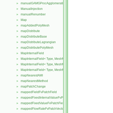
manualGAMGProcAgglomeration
►
ManualInjection
►
manualRenumber
►
Map
►
mapAddedPolyMesh
►
mapDistribute
►
mapDistributeBase
►
mapDistributeLagrangian
►
mapDistributePolyMesh
►
MapInternalField
►
MapInternalField< Type, MeshMapper, pointMesh >
►
MapInternalField< Type, MeshMapper, surfaceMesh >
►
MapInternalField< Type, MeshMapper, volMesh >
►
mapNearestAMI
►
mapNearestMethod
►
mapPatchChange
►
mappedFieldFvPatchField
►
mappedFixedInternalValueFvPatchField
►
mappedFixedValueFvPatchField
►
mappedFlowRateFvPatchVectorField
►