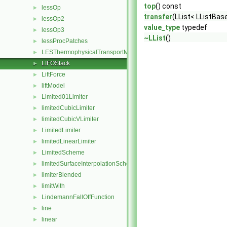
top
() const
lessOp
►
transfer
(LList< LListBase
lessOp2
►
value_type
typedef
lessOp3
►
~LList
()
lessProcPatches
►
LESThermophysicalTransportModel
►
LIFOStack
►
LiftForce
►
liftModel
►
Limited01Limiter
►
limitedCubicLimiter
►
limitedCubicVLimiter
►
LimitedLimiter
►
limitedLinearLimiter
►
LimitedScheme
►
limitedSurfaceInterpolationScheme
►
limiterBlended
►
limitWith
►
LindemannFallOffFunction
►
line
►
linear
►