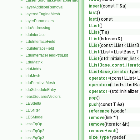
LarsenBorgnakkeVariableHardSphere
►
insert
(const T &a)
layerAdditionRemoval
►
last
()
layeredEngineMesh
►
last
() const
layerParameters
►
LList
()
lduAddressing
►
LList
(T a)
lduInterface
►
LList
(Istream &)
LduInterfaceField
►
LList
(const LList< LListB
lduInterfaceField
►
LList
(LList< LListBase, T
LduInterfaceFieldPtrsList
►
LList
(std::initializer_list<
LduMatrix
►
LListBase_const_iterat
lduMatrix
►
LListBase_iterator
type
lduMesh
►
operator=
(const LList< L
lduPrimitiveMesh
►
operator=
(LList< LListBa
lduScheduleEntry
►
operator=
(std::initializer
leastSquaresVectors
►
pop
()
LESdelta
►
push
(const T &a)
LESfilter
►
reference
typedef
LESModel
remove
(link *l)
►
remove
(iterator &it)
lessEqOp
►
removeHead
()
lessEqOp2
►
size_type
typedef
lessEqOp3
►