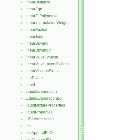
linearDistance
►
linearEqn
►
linearFitPolynomial
►
linearInterpolationWeights
►
linearSpatial
►
linearTsub
linearUpwind
►
linearUpwindV
►
linearValveFvMesh
►
linearValveLayersFvMesh
►
linearViscousStress
►
lineDivide
►
liquid
►
LiquidEvaporation
►
LiquidEvaporationBoil
►
liquidMixtureProperties
►
liquidProperties
►
LISAAtomization
►
List
►
ListAppendEqOp
►
ListCompactIO
►