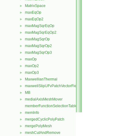
MatrixSpace
►
maxEqOp
►
maxEqOp2
►
maxMagSqrEqOp
►
maxMagSqrEqOp2
►
maxMagSqrOp
►
maxMagSqrOp2
►
maxMagSqrOp3
►
maxOp
►
maxOp2
►
maxOp3
►
MaxwellianThermal
►
maxwellSlipUFvPatchVectorField
►
MB
►
medialAxisMeshMover
►
memberFunctionSelectionTables
memInfo
►
mergedCyclicPolyPatch
►
mergePolyMesh
►
meshCutAndRemove
►