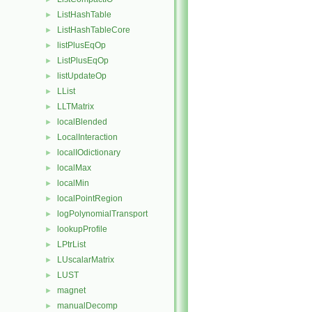
ListHashTable
►
ListHashTableCore
►
listPlusEqOp
►
ListPlusEqOp
►
listUpdateOp
►
LList
►
LLTMatrix
►
localBlended
►
LocalInteraction
►
localIOdictionary
►
localMax
►
localMin
►
localPointRegion
►
logPolynomialTransport
►
lookupProfile
►
LPtrList
►
LUscalarMatrix
►
LUST
►
magnet
►
manualDecomp
►