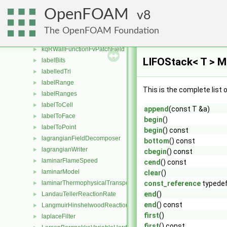
kinematicParcelInjectionDataIOList
OpenFOAM
8
kLowReWallFunctionFvPatchScalarField
►
Kmesh
►
The OpenFOAM Foundation
kOmegaSST
►
kqRWallFunctionFvPatchField
►
LIFOStack< T > M
labelBits
►
labelledTri
►
labelRange
►
This is the complete list
labelRanges
►
labelToCell
►
append
(const T &a)
labelToFace
►
begin
()
labelToPoint
►
begin
() const
lagrangianFieldDecomposer
►
bottom
() const
lagrangianWriter
►
cbegin
() const
laminarFlameSpeed
►
cend
() const
laminarModel
►
clear
()
laminarThermophysicalTransportModel
const_reference
typede
►
end
()
LandauTellerReactionRate
►
end
() const
LangmuirHinshelwoodReactionRate
►
first
()
laplaceFilter
►
first
() const