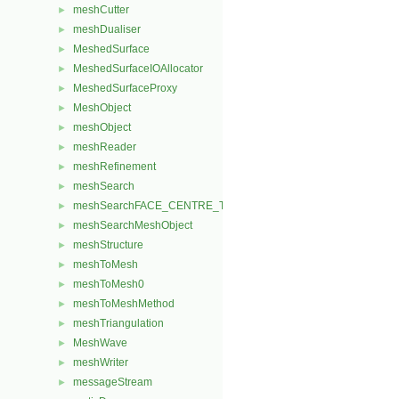
meshCutter
►
meshDualiser
►
MeshedSurface
►
MeshedSurfaceIOAllocator
►
MeshedSurfaceProxy
►
MeshObject
►
meshObject
►
meshReader
►
meshRefinement
►
meshSearch
►
meshSearchFACE_CENTRE_TRISMeshObject
►
meshSearchMeshObject
►
meshStructure
►
meshToMesh
►
meshToMesh0
►
meshToMeshMethod
►
meshTriangulation
►
MeshWave
►
meshWriter
►
messageStream
►