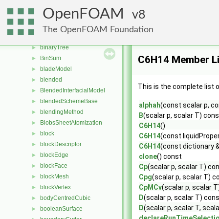
BiIndirectList
►
OpenFOAM
8
biLinearFitPolynomial
►
BinaryCollisionModel
►
The OpenFOAM Foundation
binaryNode
►
binaryTree
►
C6H14 Member Li
BinSum
►
bladeModel
►
blended
►
This is the complete list
BlendedInterfacialModel
►
blendedSchemeBase
►
alphah
(const scalar p, c
blendingMethod
►
B
(scalar p, scalar T) cons
BlobsSheetAtomization
►
C6H14
()
block
►
C6H14
(const liquidProp
blockDescriptor
►
C6H14
(const dictionary 
blockEdge
►
clone
() const
blockFace
►
Cp
(scalar p, scalar T) co
blockMesh
Cpg
(scalar p, scalar T) c
►
CpMCv
(scalar p, scalar 
blockVertex
►
D
(scalar p, scalar T) con
bodyCentredCubic
►
D
(scalar p, scalar T, sca
booleanSurface
►
declareRunTimeSelecti