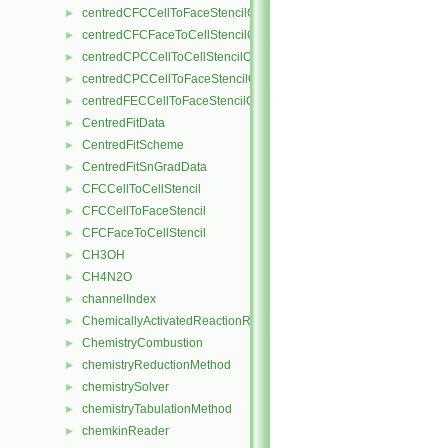
centredCFCCellToFaceStencilObject
►
centredCFCFaceToCellStencilObject
►
centredCPCCellToCellStencilObject
►
centredCPCCellToFaceStencilObject
►
centredFECCellToFaceStencilObject
►
CentredFitData
►
CentredFitScheme
►
CentredFitSnGradData
►
CFCCellToCellStencil
►
CFCCellToFaceStencil
►
CFCFaceToCellStencil
►
CH3OH
►
CH4N2O
►
channelIndex
►
ChemicallyActivatedReactionRate
►
ChemistryCombustion
►
chemistryReductionMethod
►
chemistrySolver
►
chemistryTabulationMethod
►
chemkinReader
►