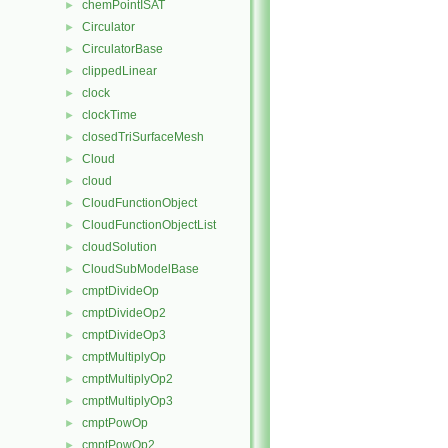
chemPointISAT
►
Circulator
►
CirculatorBase
►
clippedLinear
►
clock
►
clockTime
►
closedTriSurfaceMesh
►
Cloud
►
cloud
►
CloudFunctionObject
►
CloudFunctionObjectList
►
cloudSolution
►
CloudSubModelBase
►
cmptDivideOp
►
cmptDivideOp2
►
cmptDivideOp3
►
cmptMultiplyOp
►
cmptMultiplyOp2
►
cmptMultiplyOp3
►
cmptPowOp
►
cmptPowOp2
►