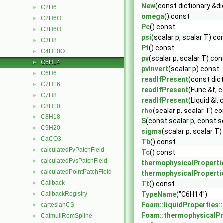
New
(const dictionary &di
C2H6
►
omega
() const
C2H6O
►
Pc
() const
C3H6O
►
psi
(scalar p, scalar T) co
C3H8
►
Pt
() const
C4H10O
►
pv
(scalar p, scalar T) con
C6H14
►
pvInvert
(scalar p) const
C6H6
►
readIfPresent
(const dict
C7H16
►
readIfPresent
(Func &f, 
C7H8
►
readIfPresent
(Liquid &l,
C8H10
►
rho
(scalar p, scalar T) c
C8H18
►
S
(const scalar p, const s
C9H20
►
sigma
(scalar p, scalar T
CaCO3
►
Tb
() const
calculatedFvPatchField
►
Tc
() const
calculatedFvsPatchField
►
thermophysicalProperti
calculatedPointPatchField
►
thermophysicalProperti
Callback
►
Tt
() const
CallbackRegistry
TypeName
("C6H14")
►
Foam::liquidProperties
cartesianCS
►
Foam::thermophysicalP
CatmullRomSpline
►