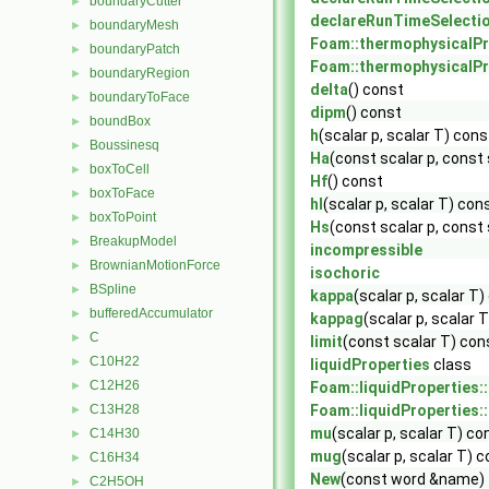
boundaryCutter
►
declareRunTimeSelecti
boundaryMesh
►
Foam::thermophysicalPr
boundaryPatch
►
Foam::thermophysicalPr
boundaryRegion
►
delta
() const
boundaryToFace
►
dipm
() const
boundBox
►
h
(scalar p, scalar T) cons
Boussinesq
►
Ha
(const scalar p, const
boxToCell
►
Hf
() const
boxToFace
►
hl
(scalar p, scalar T) con
boxToPoint
►
Hs
(const scalar p, const
BreakupModel
►
incompressible
BrownianMotionForce
►
isochoric
BSpline
►
kappa
(scalar p, scalar T)
bufferedAccumulator
►
kappag
(scalar p, scalar 
C
►
limit
(const scalar T) con
C10H22
►
liquidProperties
class
C12H26
►
Foam::liquidProperties::
C13H28
Foam::liquidProperties::
►
mu
(scalar p, scalar T) co
C14H30
►
mug
(scalar p, scalar T) 
C16H34
►
New
(const word &name)
C2H5OH
►