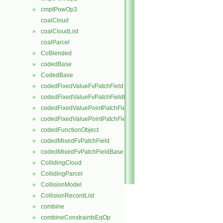
cmptPowOp3
►
coalCloud
coalCloudList
►
coalParcel
CoBlended
►
codedBase
►
CodedBase
►
codedFixedValueFvPatchField
►
codedFixedValueFvPatchFieldBase
►
codedFixedValuePointPatchField
►
codedFixedValuePointPatchFieldBase
►
codedFunctionObject
►
codedMixedFvPatchField
►
codedMixedFvPatchFieldBase
►
CollidingCloud
►
CollidingParcel
►
CollisionModel
►
CollisionRecordList
►
combine
►
combineConstraintsEqOp
►