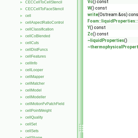
Vc
() const
CECCellToCellStencil
►
W
() const
CECCellToFaceStencil
►
write
(Ostream &os) cons
cell
►
Foam::liquidProperties::
cellAspectRatioControl
►
Y
() const
cellClassification
►
Zc
() const
cellCoBlended
►
~liquidProperties
()
cellCuts
►
~thermophysicalPropert
cellDistFuncs
►
cellFeatures
►
cellInfo
►
cellLooper
►
cellMapper
►
cellMatcher
►
cellModel
►
cellModeller
►
cellMotionFvPatchField
►
cellPointWeight
►
cellQuality
►
cellSet
►
cellSets
►
cellShape
►