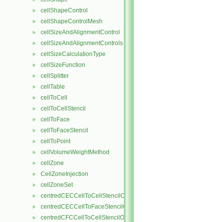
cellShapeControl
►
cellShapeControlMesh
►
cellSizeAndAlignmentControl
►
cellSizeAndAlignmentControls
►
cellSizeCalculationType
►
cellSizeFunction
►
cellSplitter
►
cellTable
►
cellToCell
►
cellToCellStencil
►
cellToFace
►
cellToFaceStencil
►
cellToPoint
►
cellVolumeWeightMethod
►
cellZone
►
CellZoneInjection
►
cellZoneSet
►
centredCECCellToCellStencilObject
►
centredCECCellToFaceStencilObject
►
centredCFCCellToCellStencilObject
►