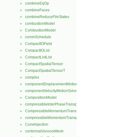
combineEqOp
►
combineFaces
►
combineReduceFileStates
►
combustionModel
►
CombustionModel
►
commSchedule
►
CompactIOField
►
CompactIOList
►
CompactListList
►
CompactSpatialTensor
►
CompactSpatialTensorT
►
complex
►
componentDisplacementMotionSolver
►
componentVelocityMotionSolver
►
CompositionModel
►
compressibleInterPhaseTransportModel
►
CompressibleMomentumTransportModel
►
compressibleMomentumTransportModel
►
ConeInjection
►
conformalVoronoiMesh
►