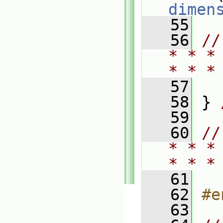
dimen
   55
   56
//
* * *
* * *
   57
   58
 } 
   59
   60
//
* * *
* * *
   61
   62
#e
   63