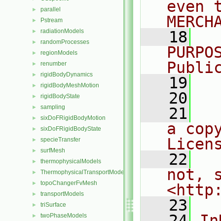
even 
parallel
►
MERCH
Pstream
►
radiationModels
►
   18
  
randomProcesses
►
PURPO
regionModels
►
Publi
renumber
►
rigidBodyDynamics
►
   19
  
rigidBodyMeshMotion
►
   20
rigidBodyState
►
sampling
►
   21
  
sixDoFRigidBodyMotion
►
a cop
sixDoFRigidBodyState
►
Licen
specieTransfer
►
surfMesh
►
   22
  
thermophysicalModels
►
not, s
ThermophysicalTransportModels
►
topoChangerFvMesh
►
<http
transportModels
►
   23
triSurface
►
   24
In
twoPhaseModels
►