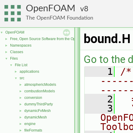
OpenFOAM
8
The OpenFOAM Foundation
OpenFOAM
▼
bound.H
Free, Open Source Software from the OpenFOAM Foundation
►
Namespaces
►
Classes
►
Go to the d
Files
▼
File List
▼
    1
/*
applications
►
-----
src
▼
atmosphericModels
►
-----
combustionModels
►
    2
  
conversion
►
dummyThirdParty
►
    3
  
dynamicFvMesh
►
OpenF
dynamicMesh
►
Toolb
engine
►
fileFormats
►