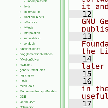
incompressible
►
it an
fields
►
   12
  
finiteVolume
►
functionObjects
►
GNU G
fvMatrices
►
publi
fvMesh
►
interpolation
►
   13
  
surfaceMesh
►
Found
volMesh
►
the L
functionObjects
►
fvAgglomerationMethods
►
   14
  
fvMotionSolver
►
later
fvOptions
►
genericPatchFields
►
   15
lagrangian
►
   16
  
mesh
►
meshTools
in the
►
MomentumTransportModels
►
usefu
ODE
►
   17
  
OpenFOAM
►
OSspecific
►