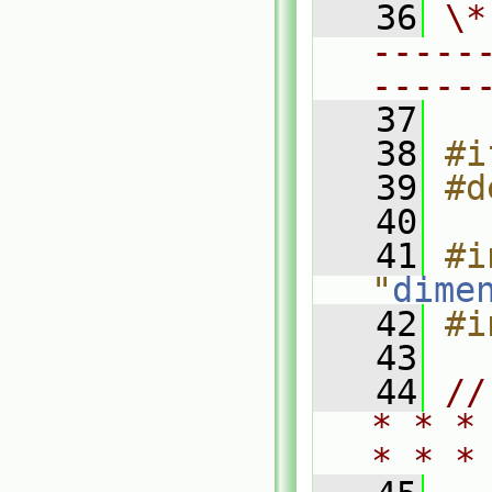
   36
\*
-----
-----
   37
   38
#i
   39
#d
   40
   41
#i
"
dime
   42
#i
   43
   44
//
* * *
* * *