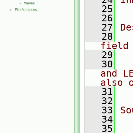
waves
►
   25
  
File Members
►
   26
   27
De
   28
  
field
   29
   30
  
and L
also 
   31
  
   32
   33
So
   34
  
   35