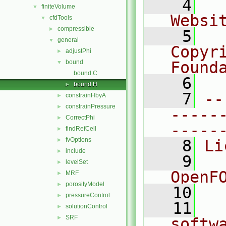
    4
  
finiteVolume
▼
Websi
cfdTools
▼
compressible
►
    5
  
general
▼
Copyr
adjustPhi
►
bound
Found
▼
bound.C
    6
  
bound.H
►
    7
--
constrainHbyA
►
constrainPressure
►
-----
CorrectPhi
►
-----
findRefCell
►
fvOptions
►
    8
Li
include
►
    9
  
levelSet
►
OpenF
MRF
►
porosityModel
►
   10
pressureControl
►
   11
  
solutionControl
►
SRF
►
softw