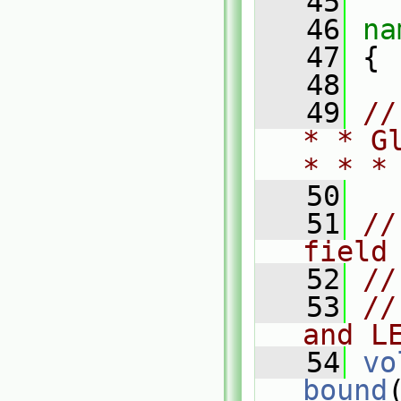
   45
   46
na
   47
 {
   48
   49
//
* * G
* * *
   50
   51
//
field
   52
//
   53
//
and L
   54
vo
bound