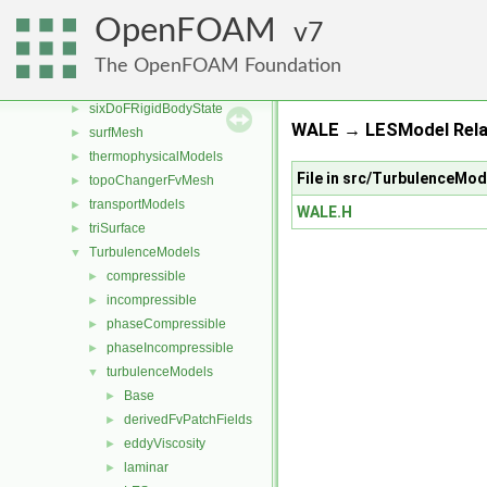
rigidBodyState
►
OpenFOAM
7
sampling
►
semiPermeableBaffle
►
The OpenFOAM Foundation
sixDoFRigidBodyMotion
►
sixDoFRigidBodyState
►
WALE → LESModel Rela
surfMesh
►
thermophysicalModels
►
File in src/TurbulenceM
topoChangerFvMesh
►
transportModels
►
WALE.H
triSurface
►
TurbulenceModels
▼
compressible
►
incompressible
►
phaseCompressible
►
phaseIncompressible
►
turbulenceModels
▼
Base
►
derivedFvPatchFields
►
eddyViscosity
►
laminar
►