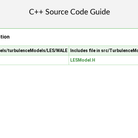
tion
odels/turbulenceModels/LES/WALE
Includes file in src/Turbulenc
LESModel.H