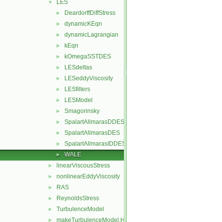
LES
▼
DeardorffDiffStress
►
dynamicKEqn
►
dynamicLagrangian
►
kEqn
►
kOmegaSSTDES
►
LESdeltas
►
LESeddyViscosity
►
LESfilters
►
LESModel
►
Smagorinsky
►
SpalartAllmarasDDES
►
SpalartAllmarasDES
►
SpalartAllmarasIDDES
►
WALE
►
linearViscousStress
►
nonlinearEddyViscosity
►
RAS
►
ReynoldsStress
►
TurbulenceModel
►
makeTurbulenceModel.H
►