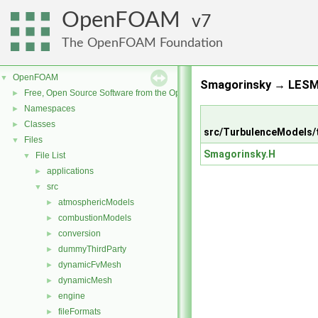
OpenFOAM
7
The OpenFOAM Foundation
OpenFOAM
▼
Smagorinsky → LESMo
Free, Open Source Software from the OpenFOAM Foundation
►
Namespaces
►
Classes
►
src/TurbulenceModels/
Files
▼
Smagorinsky.H
File List
▼
applications
►
src
▼
atmosphericModels
►
combustionModels
►
conversion
►
dummyThirdParty
►
dynamicFvMesh
►
dynamicMesh
►
engine
►
fileFormats
►