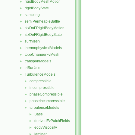
rigidBodyMeshMotion
►
rigidBodyState
►
sampling
►
semiPermeableBaffle
►
sixDoFRigidBodyMotion
►
sixDoFRigidBodyState
►
surfMesh
►
thermophysicalModels
►
topoChangerFvMesh
►
transportModels
►
triSurface
►
TurbulenceModels
▼
compressible
►
incompressible
►
phaseCompressible
►
phaseIncompressible
►
turbulenceModels
▼
Base
►
derivedFvPatchFields
►
eddyViscosity
►
laminar
►