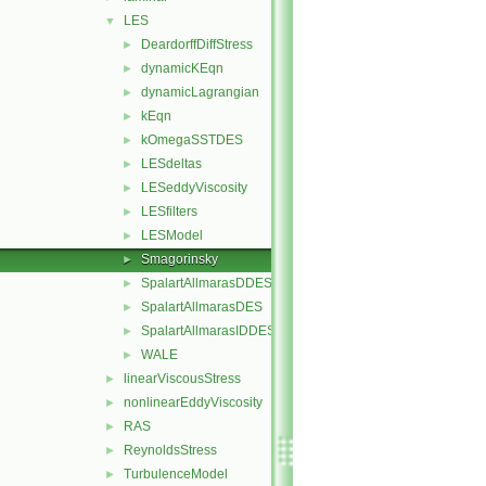
LES
▼
DeardorffDiffStress
►
dynamicKEqn
►
dynamicLagrangian
►
kEqn
►
kOmegaSSTDES
►
LESdeltas
►
LESeddyViscosity
►
LESfilters
►
LESModel
►
Smagorinsky
►
SpalartAllmarasDDES
►
SpalartAllmarasDES
►
SpalartAllmarasIDDES
►
WALE
►
linearViscousStress
►
nonlinearEddyViscosity
►
RAS
►
ReynoldsStress
►
TurbulenceModel
►