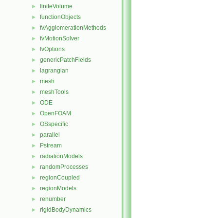
finiteVolume
►
functionObjects
►
fvAgglomerationMethods
►
fvMotionSolver
►
fvOptions
►
genericPatchFields
►
lagrangian
►
mesh
►
meshTools
►
ODE
►
OpenFOAM
►
OSspecific
►
parallel
►
Pstream
►
radiationModels
►
randomProcesses
►
regionCoupled
►
regionModels
►
renumber
►
rigidBodyDynamics
►