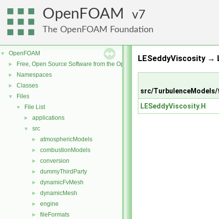
OpenFOAM
7
The OpenFOAM Foundation
OpenFOAM
▼
LESeddyViscosity → 
Free, Open Source Software from the OpenFOAM Foundation
►
Namespaces
►
Classes
►
src/TurbulenceModels/
Files
▼
LESeddyViscosity.H
File List
▼
applications
►
src
▼
atmosphericModels
►
combustionModels
►
conversion
►
dummyThirdParty
►
dynamicFvMesh
►
dynamicMesh
►
engine
►
fileFormats
►