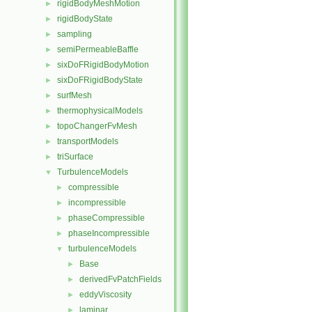
rigidBodyMeshMotion
►
rigidBodyState
►
sampling
►
semiPermeableBaffle
►
sixDoFRigidBodyMotion
►
sixDoFRigidBodyState
►
surfMesh
►
thermophysicalModels
►
topoChangerFvMesh
►
transportModels
►
triSurface
►
TurbulenceModels
▼
compressible
►
incompressible
►
phaseCompressible
►
phaseIncompressible
►
turbulenceModels
▼
Base
►
derivedFvPatchFields
►
eddyViscosity
►
laminar
►