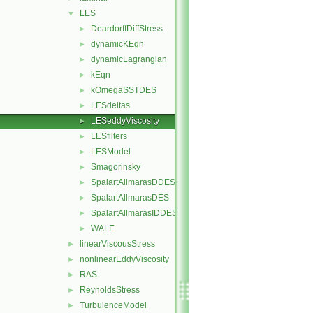
LES
▼
DeardorffDiffStress
►
dynamicKEqn
►
dynamicLagrangian
►
kEqn
►
kOmegaSSTDES
►
LESdeltas
►
LESeddyViscosity
►
LESfilters
►
LESModel
►
Smagorinsky
►
SpalartAllmarasDDES
►
SpalartAllmarasDES
►
SpalartAllmarasIDDES
►
WALE
►
linearViscousStress
►
nonlinearEddyViscosity
►
RAS
►
ReynoldsStress
►
TurbulenceModel
►