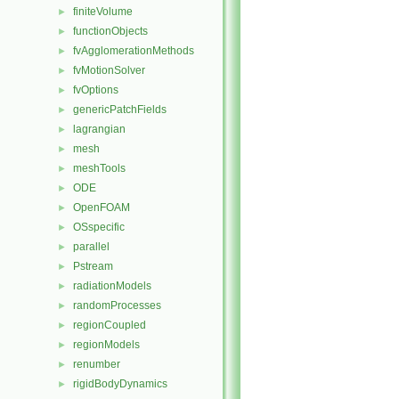
finiteVolume
►
functionObjects
►
fvAgglomerationMethods
►
fvMotionSolver
►
fvOptions
►
genericPatchFields
►
lagrangian
►
mesh
►
meshTools
►
ODE
►
OpenFOAM
►
OSspecific
►
parallel
►
Pstream
►
radiationModels
►
randomProcesses
►
regionCoupled
►
regionModels
►
renumber
►
rigidBodyDynamics
►