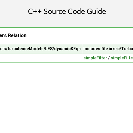
rs Relation
odels/turbulenceModels/LES/dynamicKEqn
Includes file in src/Tu
simpleFilter
/
simpleFilte