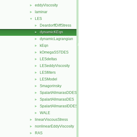
eddyViscosity
►
laminar
►
LES
▼
DeardorffDiffStress
►
dynamicKEqn
►
dynamicLagrangian
►
kEqn
►
kOmegaSSTDES
►
LESdeltas
►
LESeddyViscosity
►
LESfilters
►
LESModel
►
Smagorinsky
►
SpalartAllmarasDDES
►
SpalartAllmarasDES
►
SpalartAllmarasIDDES
►
WALE
►
linearViscousStress
►
nonlinearEddyViscosity
►
RAS
►