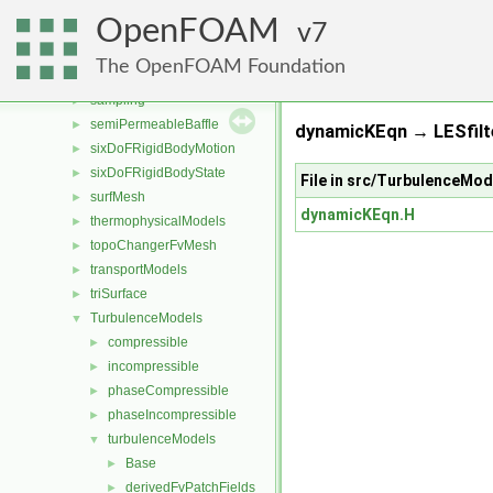
renumber
►
OpenFOAM
rigidBodyDynamics
7
►
rigidBodyMeshMotion
►
The OpenFOAM Foundation
rigidBodyState
►
sampling
►
semiPermeableBaffle
►
dynamicKEqn → LESfilte
sixDoFRigidBodyMotion
►
sixDoFRigidBodyState
►
File in src/TurbulenceM
surfMesh
►
dynamicKEqn.H
thermophysicalModels
►
topoChangerFvMesh
►
transportModels
►
triSurface
►
TurbulenceModels
▼
compressible
►
incompressible
►
phaseCompressible
►
phaseIncompressible
►
turbulenceModels
▼
Base
►
derivedFvPatchFields
►