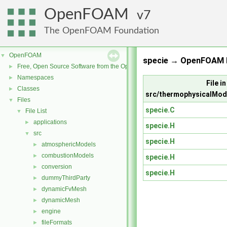
OpenFOAM
7
The OpenFOAM Foundation
OpenFOAM
▼
specie → OpenFOAM R
Free, Open Source Software from the OpenFOAM Foundation
►
Namespaces
►
File in
Classes
►
src/thermophysicalMod
Files
▼
specie.C
File List
▼
applications
►
specie.H
src
▼
specie.H
atmosphericModels
►
combustionModels
►
specie.H
conversion
►
specie.H
dummyThirdParty
►
dynamicFvMesh
►
dynamicMesh
►
engine
►
fileFormats
►