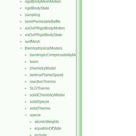
rigidBodyMeshMotion
►
rigidBodyState
►
sampling
►
semiPermeableBaffle
►
sixDoFRigidBodyMotion
►
sixDoFRigidBodyState
►
surfMesh
►
thermophysicalModels
▼
barotropicCompressibilityModel
►
basic
►
chemistryModel
►
laminarFlameSpeed
►
reactionThermo
►
SLGThermo
►
solidChemistryModel
►
solidSpecie
►
solidThermo
►
specie
▼
atomicWeights
►
equationOfState
►
include
►