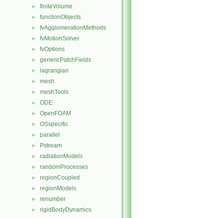
finiteVolume
►
functionObjects
►
fvAgglomerationMethods
►
fvMotionSolver
►
fvOptions
►
genericPatchFields
►
lagrangian
►
mesh
►
meshTools
►
ODE
►
OpenFOAM
►
OSspecific
►
parallel
►
Pstream
►
radiationModels
►
randomProcesses
►
regionCoupled
►
regionModels
►
renumber
►
rigidBodyDynamics
►