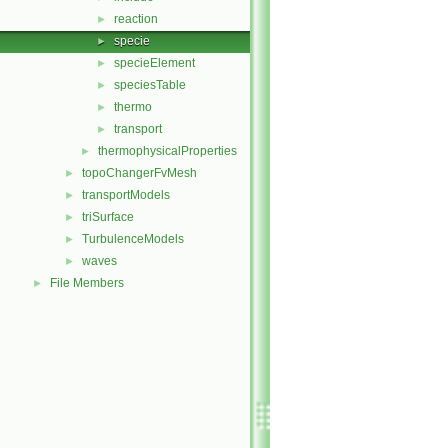
reaction
►
specie
►
specieElement
►
speciesTable
►
thermo
►
transport
►
thermophysicalProperties
►
topoChangerFvMesh
►
transportModels
►
triSurface
►
TurbulenceModels
►
waves
►
File Members
►