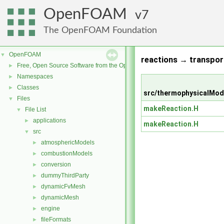
OpenFOAM
7
The OpenFOAM Foundation
OpenFOAM
▼
reactions → transpor
Free, Open Source Software from the OpenFOAM Foundation
►
Namespaces
►
Classes
►
src/thermophysicalMode
Files
▼
makeReaction.H
File List
▼
applications
►
makeReaction.H
src
▼
atmosphericModels
►
combustionModels
►
conversion
►
dummyThirdParty
►
dynamicFvMesh
►
dynamicMesh
►
engine
►
fileFormats
►