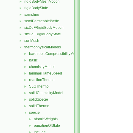
rigidBodyMeshMotion
►
rigidBodyState
►
sampling
►
semiPermeableBaffle
►
sixDoFRigidBodyMotion
►
sixDoFRigidBodyState
►
surfMesh
►
thermophysicalModels
▼
barotropicCompressibilityModel
►
basic
►
chemistryModel
►
laminarFlameSpeed
►
reactionThermo
►
SLGThermo
►
solidChemistryModel
►
solidSpecie
►
solidThermo
►
specie
▼
atomicWeights
►
equationOfState
►
include
►