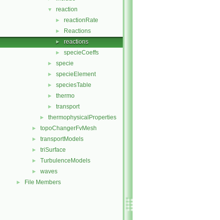
reaction
▼
reactionRate
►
Reactions
►
reactions
►
specieCoeffs
►
specie
►
specieElement
►
speciesTable
►
thermo
►
transport
►
thermophysicalProperties
►
topoChangerFvMesh
►
transportModels
►
triSurface
►
TurbulenceModels
►
waves
►
File Members
►