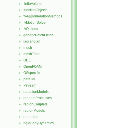
finiteVolume
►
functionObjects
►
fvAgglomerationMethods
►
fvMotionSolver
►
fvOptions
►
genericPatchFields
►
lagrangian
►
mesh
►
meshTools
►
ODE
►
OpenFOAM
►
OSspecific
►
parallel
►
Pstream
►
radiationModels
►
randomProcesses
►
regionCoupled
►
regionModels
►
renumber
►
rigidBodyDynamics
►