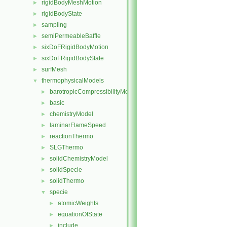
rigidBodyMeshMotion
►
rigidBodyState
►
sampling
►
semiPermeableBaffle
►
sixDoFRigidBodyMotion
►
sixDoFRigidBodyState
►
surfMesh
►
thermophysicalModels
▼
barotropicCompressibilityModel
►
basic
►
chemistryModel
►
laminarFlameSpeed
►
reactionThermo
►
SLGThermo
►
solidChemistryModel
►
solidSpecie
►
solidThermo
►
specie
▼
atomicWeights
►
equationOfState
►
include
►