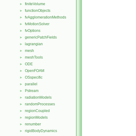
finiteVolume
►
functionObjects
►
fvAgglomerationMethods
►
fvMotionSolver
►
fvOptions
►
genericPatchFields
►
lagrangian
►
mesh
►
meshTools
►
ODE
►
OpenFOAM
►
OSspecific
►
parallel
►
Pstream
►
radiationModels
►
randomProcesses
►
regionCoupled
►
regionModels
►
renumber
►
rigidBodyDynamics
►