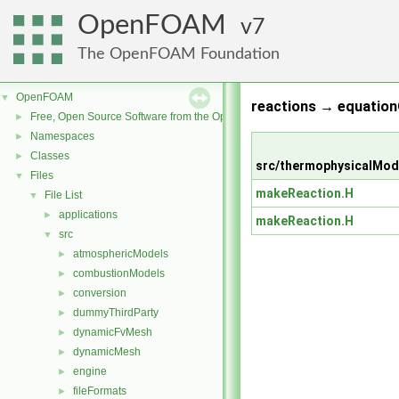
OpenFOAM
7
The OpenFOAM Foundation
OpenFOAM
▼
reactions → equation
Free, Open Source Software from the OpenFOAM Foundation
►
Namespaces
►
Classes
►
src/thermophysicalMode
Files
▼
makeReaction.H
File List
▼
applications
►
makeReaction.H
src
▼
atmosphericModels
►
combustionModels
►
conversion
►
dummyThirdParty
►
dynamicFvMesh
►
dynamicMesh
►
engine
►
fileFormats
►