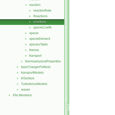
reaction
▼
reactionRate
►
Reactions
►
reactions
►
specieCoeffs
►
specie
►
specieElement
►
speciesTable
►
thermo
►
transport
►
thermophysicalProperties
►
topoChangerFvMesh
►
transportModels
►
triSurface
►
TurbulenceModels
►
waves
►
File Members
►