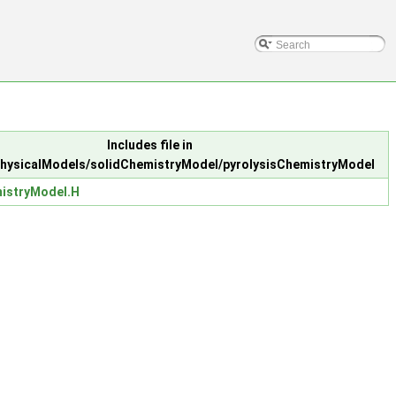
Includes file in
hysicalModels/solidChemistryModel/pyrolysisChemistryModel
mistryModel.H