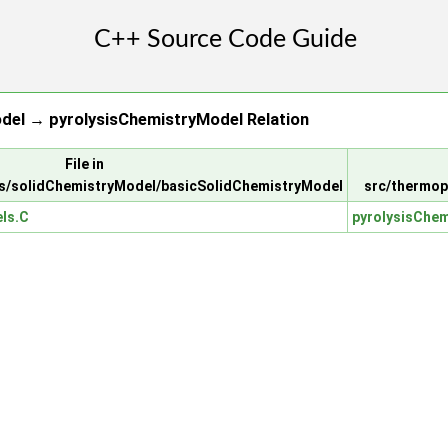
del → pyrolysisChemistryModel Relation
File in
s/solidChemistryModel/basicSolidChemistryModel
src/thermop
ls.C
pyrolysisChe