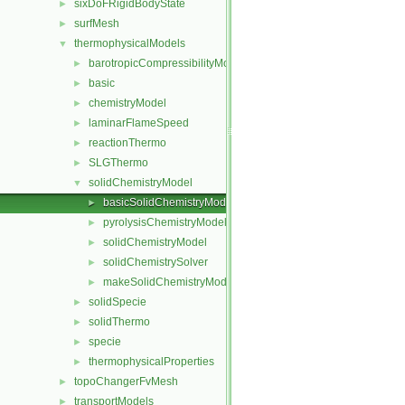
sixDoFRigidBodyState
►
surfMesh
►
thermophysicalModels
▼
barotropicCompressibilityModel
►
basic
►
chemistryModel
►
laminarFlameSpeed
►
reactionThermo
►
SLGThermo
►
solidChemistryModel
▼
basicSolidChemistryModel
►
pyrolysisChemistryModel
►
solidChemistryModel
►
solidChemistrySolver
►
makeSolidChemistryModel.H
►
solidSpecie
►
solidThermo
►
specie
►
thermophysicalProperties
►
topoChangerFvMesh
►
transportModels
►