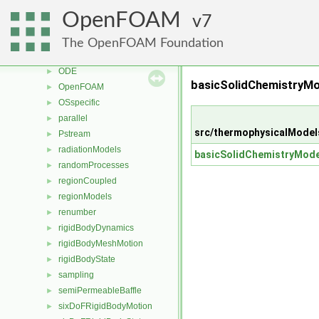
genericPatchFields
►
OpenFOAM
7
lagrangian
►
mesh
►
The OpenFOAM Foundation
meshTools
►
ODE
►
basicSolidChemistryMo
OpenFOAM
►
OSspecific
►
parallel
►
src/thermophysicalModel
Pstream
►
radiationModels
►
basicSolidChemistryMode
randomProcesses
►
regionCoupled
►
regionModels
►
renumber
►
rigidBodyDynamics
►
rigidBodyMeshMotion
►
rigidBodyState
►
sampling
►
semiPermeableBaffle
►
sixDoFRigidBodyMotion
►