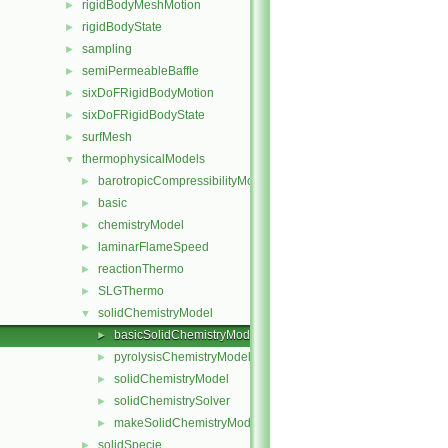
rigidBodyMeshMotion
►
rigidBodyState
►
sampling
►
semiPermeableBaffle
►
sixDoFRigidBodyMotion
►
sixDoFRigidBodyState
►
surfMesh
►
thermophysicalModels
▼
barotropicCompressibilityModel
►
basic
►
chemistryModel
►
laminarFlameSpeed
►
reactionThermo
►
SLGThermo
►
solidChemistryModel
▼
basicSolidChemistryModel
►
pyrolysisChemistryModel
►
solidChemistryModel
►
solidChemistrySolver
►
makeSolidChemistryModel.H
►
solidSpecie
►