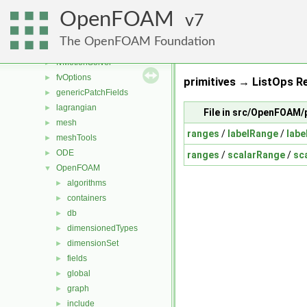
fileFormats
►
OpenFOAM
finiteVolume
7
►
functionObjects
►
The OpenFOAM Foundation
fvAgglomerationMethods
►
fvMotionSolver
►
fvOptions
►
primitives → ListOps Re
genericPatchFields
►
lagrangian
►
File in src/OpenFOAM/
mesh
►
ranges
/
labelRange
/
labe
meshTools
►
ODE
►
ranges
/
scalarRange
/
sc
OpenFOAM
▼
algorithms
►
containers
►
db
►
dimensionedTypes
►
dimensionSet
►
fields
►
global
►
graph
►
include
►