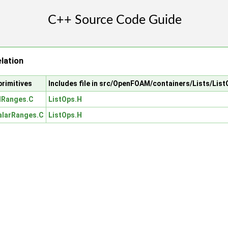
lation
primitives
Includes file in src/OpenFOAM/containers/Lists/Lis
lRanges.C
ListOps.H
alarRanges.C
ListOps.H