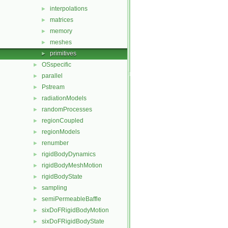
interpolations
►
matrices
►
memory
►
meshes
►
primitives
►
OSspecific
►
parallel
►
Pstream
►
radiationModels
►
randomProcesses
►
regionCoupled
►
regionModels
►
renumber
►
rigidBodyDynamics
►
rigidBodyMeshMotion
►
rigidBodyState
►
sampling
►
semiPermeableBaffle
►
sixDoFRigidBodyMotion
►
sixDoFRigidBodyState
►