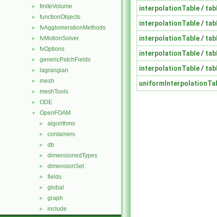
finiteVolume
►
interpolationTable
/
tab
functionObjects
►
interpolationTable
/
tab
fvAgglomerationMethods
►
interpolationTable
/
tab
fvMotionSolver
►
fvOptions
►
interpolationTable
/
tab
genericPatchFields
►
interpolationTable
/
tab
lagrangian
►
mesh
►
uniformInterpolationTa
meshTools
►
ODE
►
OpenFOAM
▼
algorithms
►
containers
►
db
►
dimensionedTypes
►
dimensionSet
►
fields
►
global
►
graph
►
include
►