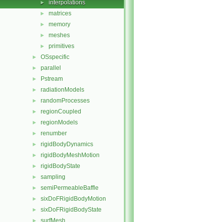
interpolations
►
matrices
►
memory
►
meshes
►
primitives
►
OSspecific
►
parallel
►
Pstream
►
radiationModels
►
randomProcesses
►
regionCoupled
►
regionModels
►
renumber
►
rigidBodyDynamics
►
rigidBodyMeshMotion
►
rigidBodyState
►
sampling
►
semiPermeableBaffle
►
sixDoFRigidBodyMotion
►
sixDoFRigidBodyState
►
surfMesh
►