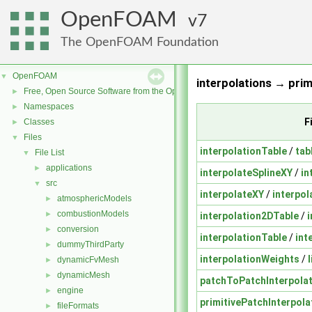
OpenFOAM
7
The OpenFOAM Foundation
OpenFOAM
▼
interpolations → prim
Free, Open Source Software from the OpenFOAM Foundation
►
Namespaces
►
F
Classes
►
Files
▼
interpolationTable
/
tab
File List
▼
applications
►
interpolateSplineXY
/
in
src
▼
interpolateXY
/
interpol
atmosphericModels
►
combustionModels
►
interpolation2DTable
/
conversion
►
interpolationTable
/
int
dummyThirdParty
►
interpolationWeights
/
dynamicFvMesh
►
dynamicMesh
►
patchToPatchInterpola
engine
►
primitivePatchInterpola
fileFormats
►