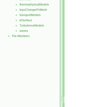
thermophysicalModels
►
topoChangerFvMesh
►
transportModels
►
triSurface
►
TurbulenceModels
►
waves
►
File Members
►