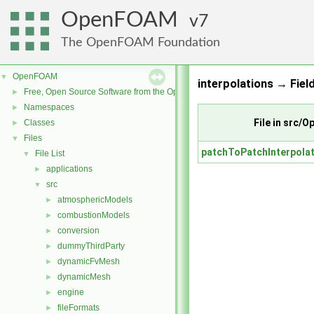
OpenFOAM
7
The OpenFOAM Foundation
OpenFOAM
▼
interpolations → Field
Free, Open Source Software from the OpenFOAM Foundation
►
Namespaces
►
File in src/
Classes
►
Files
▼
patchToPatchInterpola
File List
▼
applications
►
src
▼
atmosphericModels
►
combustionModels
►
conversion
►
dummyThirdParty
►
dynamicFvMesh
►
dynamicMesh
►
engine
►
fileFormats
►