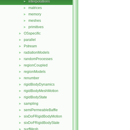
interpolations
►
matrices
►
memory
►
meshes
►
primitives
►
OSspecific
►
parallel
►
Pstream
►
radiationModels
►
randomProcesses
►
regionCoupled
►
regionModels
►
renumber
►
rigidBodyDynamics
►
rigidBodyMeshMotion
►
rigidBodyState
►
sampling
►
semiPermeableBaffle
►
sixDoFRigidBodyMotion
►
sixDoFRigidBodyState
►
surfMesh
►