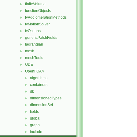
finiteVolume
►
functionObjects
►
fvAgglomerationMethods
►
fvMotionSolver
►
fvOptions
►
genericPatchFields
►
lagrangian
►
mesh
►
meshTools
►
ODE
►
OpenFOAM
▼
algorithms
►
containers
►
db
►
dimensionedTypes
►
dimensionSet
►
fields
►
global
►
graph
►
include
►