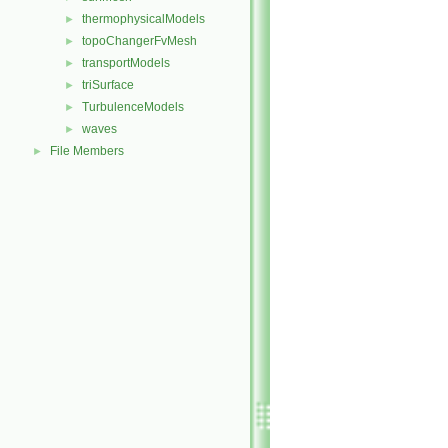
thermophysicalModels
►
topoChangerFvMesh
►
transportModels
►
triSurface
►
TurbulenceModels
►
waves
►
File Members
►