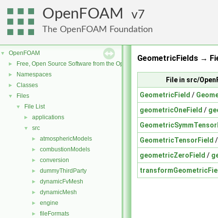
OpenFOAM
7
The OpenFOAM Foundation
OpenFOAM
▼
GeometricFields → Fie
Free, Open Source Software from the OpenFOAM Foundation
►
Namespaces
►
File in src/Ope
Classes
►
GeometricField
/
Geomet
Files
▼
File List
▼
geometricOneField
/
ge
applications
►
GeometricSymmTensorF
src
▼
atmosphericModels
►
GeometricTensorField
combustionModels
►
geometricZeroField
/
g
conversion
►
transformGeometricFie
dummyThirdParty
►
dynamicFvMesh
►
dynamicMesh
►
engine
►
fileFormats
►