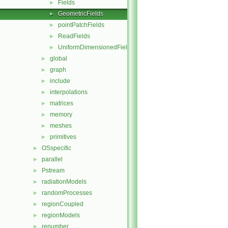
Fields
►
GeometricFields
►
pointPatchFields
►
ReadFields
►
UniformDimensionedFields
►
global
►
graph
►
include
►
interpolations
►
matrices
►
memory
►
meshes
►
primitives
►
OSspecific
►
parallel
►
Pstream
►
radiationModels
►
randomProcesses
►
regionCoupled
►
regionModels
►
renumber
►