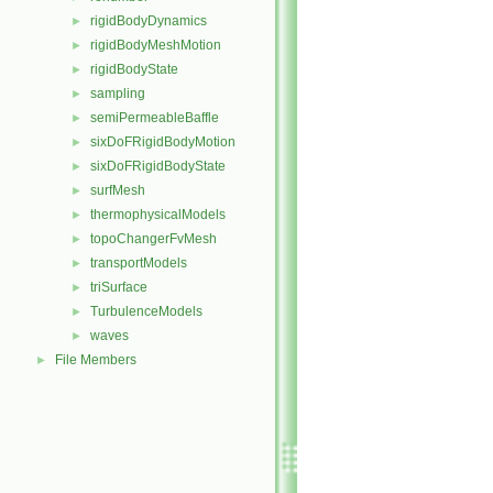
rigidBodyDynamics
►
rigidBodyMeshMotion
►
rigidBodyState
►
sampling
►
semiPermeableBaffle
►
sixDoFRigidBodyMotion
►
sixDoFRigidBodyState
►
surfMesh
►
thermophysicalModels
►
topoChangerFvMesh
►
transportModels
►
triSurface
►
TurbulenceModels
►
waves
►
File Members
►