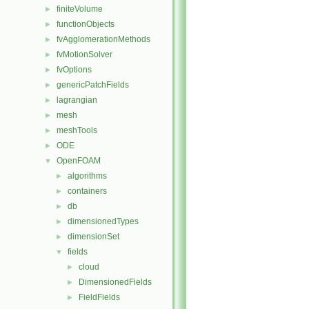
finiteVolume
►
functionObjects
►
fvAgglomerationMethods
►
fvMotionSolver
►
fvOptions
►
genericPatchFields
►
lagrangian
►
mesh
►
meshTools
►
ODE
►
OpenFOAM
▼
algorithms
►
containers
►
db
►
dimensionedTypes
►
dimensionSet
►
fields
▼
cloud
►
DimensionedFields
►
FieldFields
►