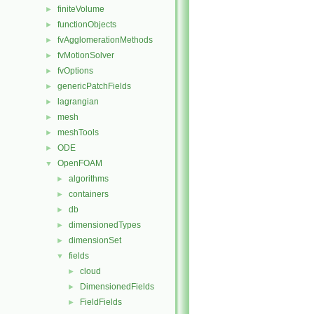
finiteVolume
►
functionObjects
►
fvAgglomerationMethods
►
fvMotionSolver
►
fvOptions
►
genericPatchFields
►
lagrangian
►
mesh
►
meshTools
►
ODE
►
OpenFOAM
▼
algorithms
►
containers
►
db
►
dimensionedTypes
►
dimensionSet
►
fields
▼
cloud
►
DimensionedFields
►
FieldFields
►