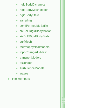
rigidBodyDynamics
►
rigidBodyMeshMotion
►
rigidBodyState
►
sampling
►
semiPermeableBaffle
►
sixDoFRigidBodyMotion
►
sixDoFRigidBodyState
►
surfMesh
►
thermophysicalModels
►
topoChangerFvMesh
►
transportModels
►
triSurface
►
TurbulenceModels
►
waves
►
File Members
►