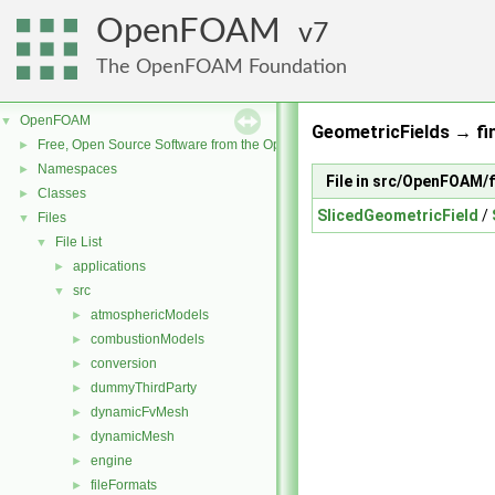
OpenFOAM
7
The OpenFOAM Foundation
OpenFOAM
▼
GeometricFields → fi
Free, Open Source Software from the OpenFOAM Foundation
►
Namespaces
►
File in src/OpenFOAM/
Classes
►
SlicedGeometricField
/
Files
▼
File List
▼
applications
►
src
▼
atmosphericModels
►
combustionModels
►
conversion
►
dummyThirdParty
►
dynamicFvMesh
►
dynamicMesh
►
engine
►
fileFormats
►