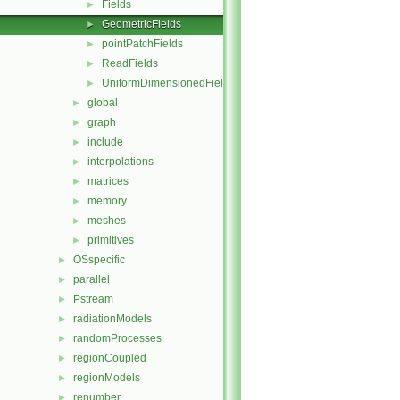
Fields
►
GeometricFields
►
pointPatchFields
►
ReadFields
►
UniformDimensionedFields
►
global
►
graph
►
include
►
interpolations
►
matrices
►
memory
►
meshes
►
primitives
►
OSspecific
►
parallel
►
Pstream
►
radiationModels
►
randomProcesses
►
regionCoupled
►
regionModels
►
renumber
►