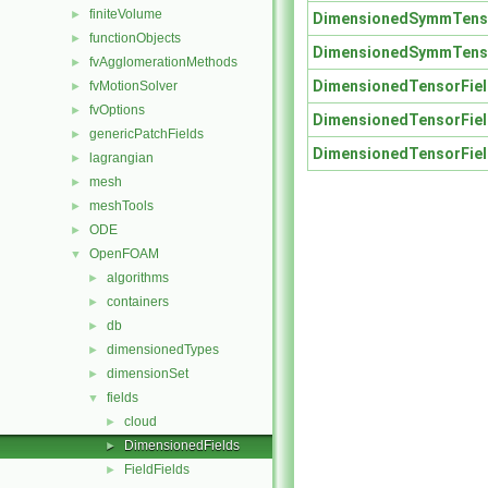
finiteVolume
►
DimensionedSymmTenso
functionObjects
►
DimensionedSymmTenso
fvAgglomerationMethods
►
DimensionedTensorFie
fvMotionSolver
►
fvOptions
►
DimensionedTensorFie
genericPatchFields
►
DimensionedTensorFie
lagrangian
►
mesh
►
meshTools
►
ODE
►
OpenFOAM
▼
algorithms
►
containers
►
db
►
dimensionedTypes
►
dimensionSet
►
fields
▼
cloud
►
DimensionedFields
►
FieldFields
►