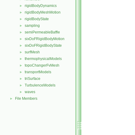
rigidBodyDynamics
►
rigidBodyMeshMotion
►
rigidBodyState
►
sampling
►
semiPermeableBaffle
►
sixDoFRigidBodyMotion
►
sixDoFRigidBodyState
►
surfMesh
►
thermophysicalModels
►
topoChangerFvMesh
►
transportModels
►
triSurface
►
TurbulenceModels
►
waves
►
File Members
►