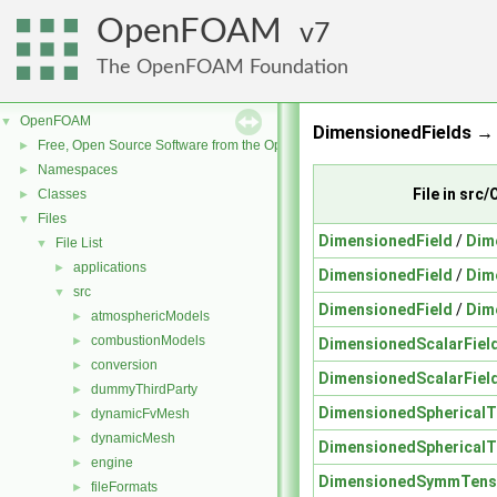
OpenFOAM
7
The OpenFOAM Foundation
OpenFOAM
▼
DimensionedFields → 
Free, Open Source Software from the OpenFOAM Foundation
►
Namespaces
►
File in sr
Classes
►
Files
▼
DimensionedField
/
Dim
File List
▼
applications
►
DimensionedField
/
Dim
src
▼
DimensionedField
/
Dim
atmosphericModels
►
combustionModels
►
DimensionedScalarFiel
conversion
►
DimensionedScalarFiel
dummyThirdParty
►
DimensionedSphericalT
dynamicFvMesh
►
dynamicMesh
►
DimensionedSphericalT
engine
►
DimensionedSymmTenso
fileFormats
►