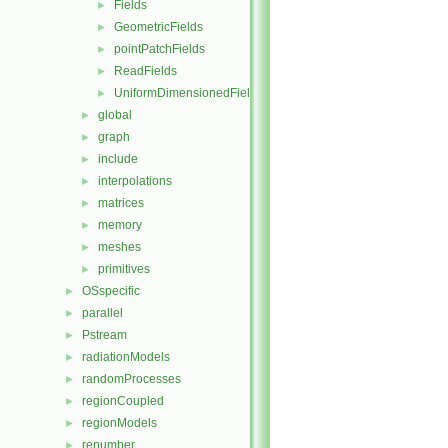
Fields
►
GeometricFields
►
pointPatchFields
►
ReadFields
►
UniformDimensionedFields
►
global
►
graph
►
include
►
interpolations
►
matrices
►
memory
►
meshes
►
primitives
►
OSspecific
►
parallel
►
Pstream
►
radiationModels
►
randomProcesses
►
regionCoupled
►
regionModels
►
renumber
►