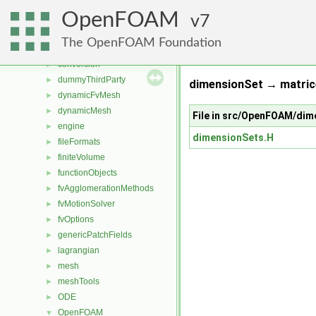
applications
►
OpenFOAM
src
7
▼
atmosphericModels
►
The OpenFOAM Foundation
combustionModels
►
conversion
►
dummyThirdParty
►
dimensionSet → matric
dynamicFvMesh
►
dynamicMesh
►
File in src/OpenFOAM/dim
engine
►
dimensionSets.H
fileFormats
►
finiteVolume
►
functionObjects
►
fvAgglomerationMethods
►
fvMotionSolver
►
fvOptions
►
genericPatchFields
►
lagrangian
►
mesh
►
meshTools
►
ODE
►
OpenFOAM
▼