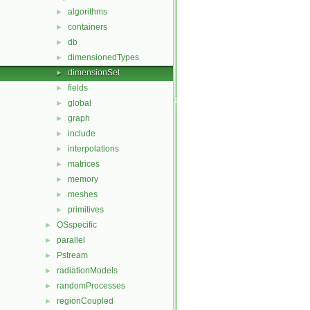
algorithms
►
containers
►
db
►
dimensionedTypes
►
dimensionSet
►
fields
►
global
►
graph
►
include
►
interpolations
►
matrices
►
memory
►
meshes
►
primitives
►
OSspecific
►
parallel
►
Pstream
►
radiationModels
►
randomProcesses
►
regionCoupled
►