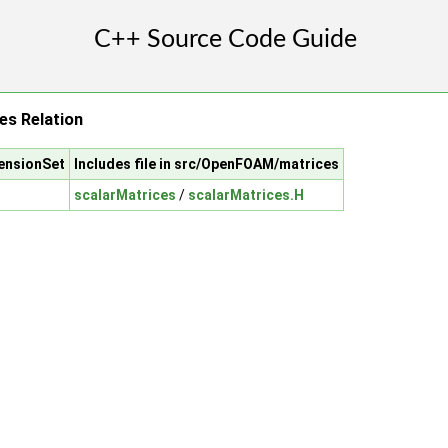
es Relation
ensionSet
Includes file in src/OpenFOAM/matrices
scalarMatrices
/
scalarMatrices.H