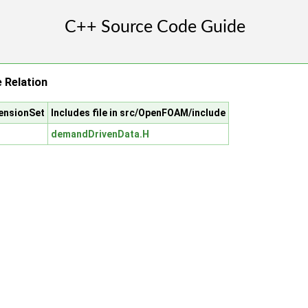
 Relation
ensionSet
Includes file in src/OpenFOAM/include
demandDrivenData.H