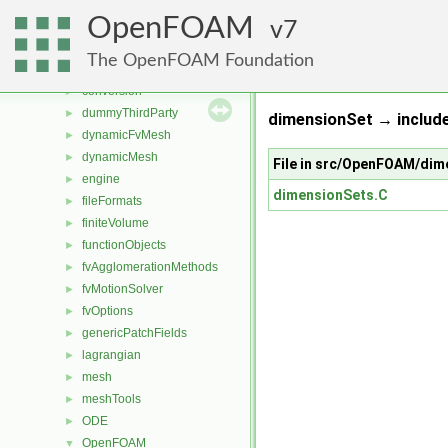
applications
►
OpenFOAM
src
7
▼
atmosphericModels
►
The OpenFOAM Foundation
combustionModels
►
conversion
►
dummyThirdParty
►
dimensionSet → include
dynamicFvMesh
►
dynamicMesh
►
File in src/OpenFOAM/dim
engine
►
dimensionSets.C
fileFormats
►
finiteVolume
►
functionObjects
►
fvAgglomerationMethods
►
fvMotionSolver
►
fvOptions
►
genericPatchFields
►
lagrangian
►
mesh
►
meshTools
►
ODE
►
OpenFOAM
▼