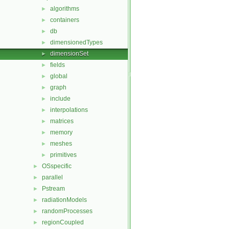
algorithms
►
containers
►
db
►
dimensionedTypes
►
dimensionSet
►
fields
►
global
►
graph
►
include
►
interpolations
►
matrices
►
memory
►
meshes
►
primitives
►
OSspecific
►
parallel
►
Pstream
►
radiationModels
►
randomProcesses
►
regionCoupled
►