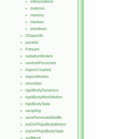
interpolations
►
matrices
►
memory
►
meshes
►
primitives
►
OSspecific
►
parallel
►
Pstream
►
radiationModels
►
randomProcesses
►
regionCoupled
►
regionModels
►
renumber
►
rigidBodyDynamics
►
rigidBodyMeshMotion
►
rigidBodyState
►
sampling
►
semiPermeableBaffle
►
sixDoFRigidBodyMotion
►
sixDoFRigidBodyState
►
surfMesh
►