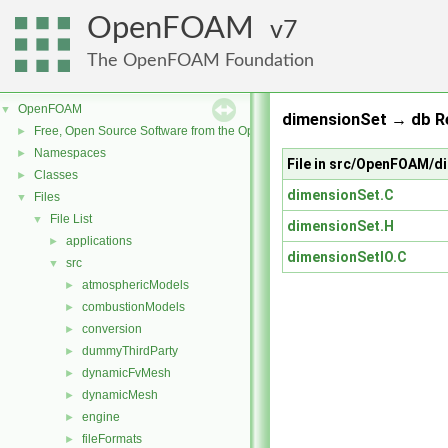
OpenFOAM
7
The OpenFOAM Foundation
OpenFOAM
▼
dimensionSet → db Re
Free, Open Source Software from the OpenFOAM Foundation
►
Namespaces
►
File in src/OpenFOAM/d
Classes
►
dimensionSet.C
Files
▼
File List
▼
dimensionSet.H
applications
►
dimensionSetIO.C
src
▼
atmosphericModels
►
combustionModels
►
conversion
►
dummyThirdParty
►
dynamicFvMesh
►
dynamicMesh
►
engine
►
fileFormats
►