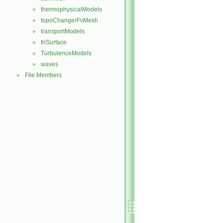
thermophysicalModels
►
topoChangerFvMesh
►
transportModels
►
triSurface
►
TurbulenceModels
►
waves
►
File Members
►