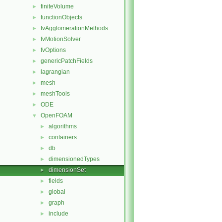
finiteVolume
►
functionObjects
►
fvAgglomerationMethods
►
fvMotionSolver
►
fvOptions
►
genericPatchFields
►
lagrangian
►
mesh
►
meshTools
►
ODE
►
OpenFOAM
▼
algorithms
►
containers
►
db
►
dimensionedTypes
►
dimensionSet
►
fields
►
global
►
graph
►
include
►