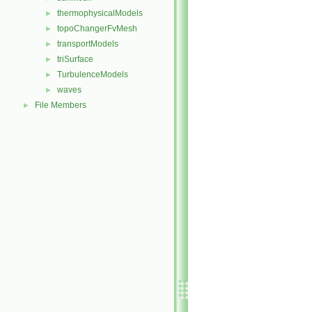
thermophysicalModels
►
topoChangerFvMesh
►
transportModels
►
triSurface
►
TurbulenceModels
►
waves
►
File Members
►