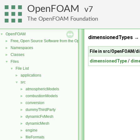
OpenFOAM
7
The OpenFOAM Foundation
OpenFOAM
▼
dimensionedTypes → 
Free, Open Source Software from the OpenFOAM Foundation
►
Namespaces
►
File in src/OpenFOAM/
Classes
►
dimensionedType
/
dim
Files
▼
File List
▼
applications
►
src
▼
atmosphericModels
►
combustionModels
►
conversion
►
dummyThirdParty
►
dynamicFvMesh
►
dynamicMesh
►
engine
►
fileFormats
►