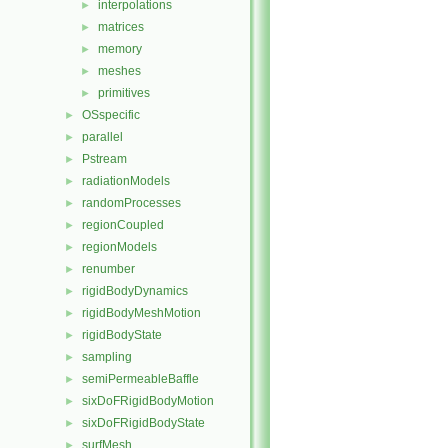
interpolations
►
matrices
►
memory
►
meshes
►
primitives
►
OSspecific
►
parallel
►
Pstream
►
radiationModels
►
randomProcesses
►
regionCoupled
►
regionModels
►
renumber
►
rigidBodyDynamics
►
rigidBodyMeshMotion
►
rigidBodyState
►
sampling
►
semiPermeableBaffle
►
sixDoFRigidBodyMotion
►
sixDoFRigidBodyState
►
surfMesh
►