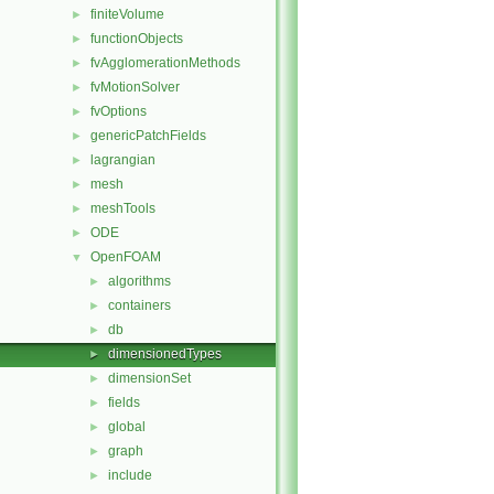
finiteVolume
►
functionObjects
►
fvAgglomerationMethods
►
fvMotionSolver
►
fvOptions
►
genericPatchFields
►
lagrangian
►
mesh
►
meshTools
►
ODE
►
OpenFOAM
▼
algorithms
►
containers
►
db
►
dimensionedTypes
►
dimensionSet
►
fields
►
global
►
graph
►
include
►