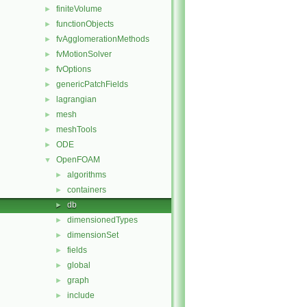
finiteVolume
►
functionObjects
►
fvAgglomerationMethods
►
fvMotionSolver
►
fvOptions
►
genericPatchFields
►
lagrangian
►
mesh
►
meshTools
►
ODE
►
OpenFOAM
▼
algorithms
►
containers
►
db
►
dimensionedTypes
►
dimensionSet
►
fields
►
global
►
graph
►
include
►