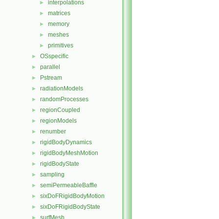
interpolations
►
matrices
►
memory
►
meshes
►
primitives
►
OSspecific
►
parallel
►
Pstream
►
radiationModels
►
randomProcesses
►
regionCoupled
►
regionModels
►
renumber
►
rigidBodyDynamics
►
rigidBodyMeshMotion
►
rigidBodyState
►
sampling
►
semiPermeableBaffle
►
sixDoFRigidBodyMotion
►
sixDoFRigidBodyState
►
surfMesh
►