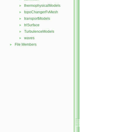
thermophysicalModels
►
topoChangerFvMesh
►
transportModels
►
triSurface
►
TurbulenceModels
►
waves
►
File Members
►