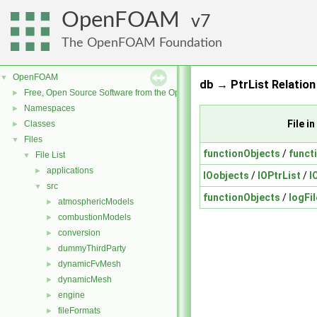
OpenFOAM
7
The OpenFOAM Foundation
OpenFOAM
▼
db → PtrList Relation
Free, Open Source Software from the OpenFOAM Foundation
►
Namespaces
►
File 
Classes
►
Files
▼
functionObjects
/
funct
File List
▼
applications
►
IOobjects
/
IOPtrList
/
I
src
▼
functionObjects
/
logFi
atmosphericModels
►
combustionModels
►
conversion
►
dummyThirdParty
►
dynamicFvMesh
►
dynamicMesh
►
engine
►
fileFormats
►