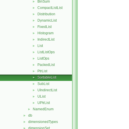
BinSum
►
CompactListList
►
Distribution
►
DynamicList
►
FixedList
►
Histogram
►
IndirectList
►
List
►
ListListOps
►
ListOps
►
PackedList
►
PtrList
►
SortableList
►
SubList
►
UIndirectList
►
UList
►
UPtrList
►
NamedEnum
►
db
►
dimensionedTypes
►
dimensionSet
►