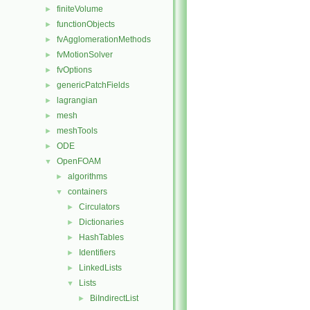
finiteVolume
►
functionObjects
►
fvAgglomerationMethods
►
fvMotionSolver
►
fvOptions
►
genericPatchFields
►
lagrangian
►
mesh
►
meshTools
►
ODE
►
OpenFOAM
▼
algorithms
►
containers
▼
Circulators
►
Dictionaries
►
HashTables
►
Identifiers
►
LinkedLists
►
Lists
▼
BiIndirectList
►