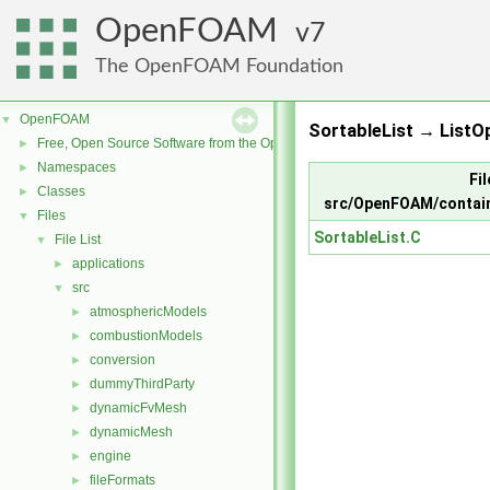
OpenFOAM
7
The OpenFOAM Foundation
OpenFOAM
▼
SortableList → ListO
Free, Open Source Software from the OpenFOAM Foundation
►
Namespaces
►
Fil
Classes
►
src/OpenFOAM/contain
Files
▼
SortableList.C
File List
▼
applications
►
src
▼
atmosphericModels
►
combustionModels
►
conversion
►
dummyThirdParty
►
dynamicFvMesh
►
dynamicMesh
►
engine
►
fileFormats
►