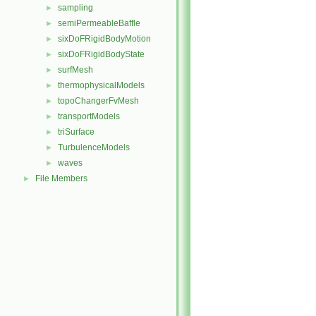
sampling
►
semiPermeableBaffle
►
sixDoFRigidBodyMotion
►
sixDoFRigidBodyState
►
surfMesh
►
thermophysicalModels
►
topoChangerFvMesh
►
transportModels
►
triSurface
►
TurbulenceModels
►
waves
►
File Members
►