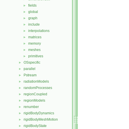
fields
►
global
►
graph
►
include
►
interpolations
►
matrices
►
memory
►
meshes
►
primitives
►
OSspecific
►
parallel
►
Pstream
►
radiationModels
►
randomProcesses
►
regionCoupled
►
regionModels
►
renumber
►
rigidBodyDynamics
►
rigidBodyMeshMotion
►
rigidBodyState
►