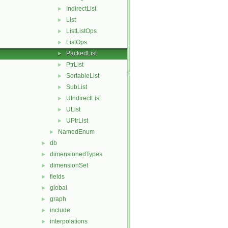
IndirectList
►
List
►
ListListOps
►
ListOps
►
PackedList
►
PtrList
►
SortableList
►
SubList
►
UIndirectList
►
UList
►
UPtrList
►
NamedEnum
►
db
►
dimensionedTypes
►
dimensionSet
►
fields
►
global
►
graph
►
include
►
interpolations
►