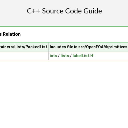
s Relation
tainers/Lists/PackedList
Includes file in src/OpenFOAM/primitives
ints
/
lists
/
labelList.H