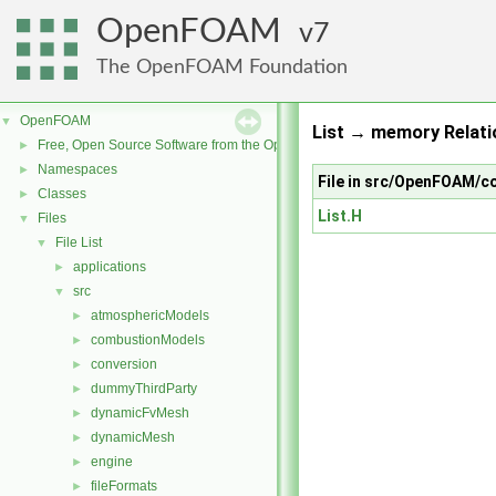
OpenFOAM
7
The OpenFOAM Foundation
OpenFOAM
▼
List → memory Relati
Free, Open Source Software from the OpenFOAM Foundation
►
Namespaces
►
File in src/OpenFOAM/co
Classes
►
List.H
Files
▼
File List
▼
applications
►
src
▼
atmosphericModels
►
combustionModels
►
conversion
►
dummyThirdParty
►
dynamicFvMesh
►
dynamicMesh
►
engine
►
fileFormats
►