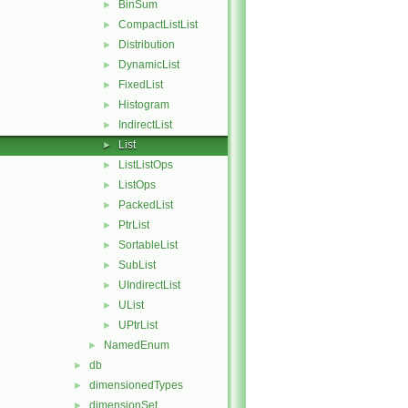
BinSum
►
CompactListList
►
Distribution
►
DynamicList
►
FixedList
►
Histogram
►
IndirectList
►
List
►
ListListOps
►
ListOps
►
PackedList
►
PtrList
►
SortableList
►
SubList
►
UIndirectList
►
UList
►
UPtrList
►
NamedEnum
►
db
►
dimensionedTypes
►
dimensionSet
►