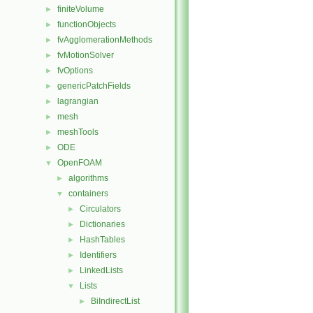
finiteVolume
►
functionObjects
►
fvAgglomerationMethods
►
fvMotionSolver
►
fvOptions
►
genericPatchFields
►
lagrangian
►
mesh
►
meshTools
►
ODE
►
OpenFOAM
▼
algorithms
►
containers
▼
Circulators
►
Dictionaries
►
HashTables
►
Identifiers
►
LinkedLists
►
Lists
▼
BiIndirectList
►