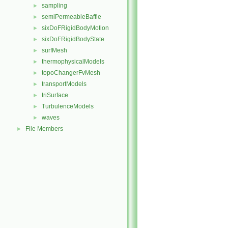
sampling
►
semiPermeableBaffle
►
sixDoFRigidBodyMotion
►
sixDoFRigidBodyState
►
surfMesh
►
thermophysicalModels
►
topoChangerFvMesh
►
transportModels
►
triSurface
►
TurbulenceModels
►
waves
►
File Members
►