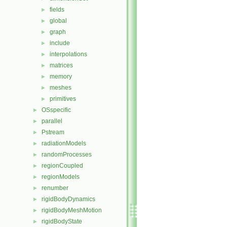
fields
►
global
►
graph
►
include
►
interpolations
►
matrices
►
memory
►
meshes
►
primitives
►
OSspecific
►
parallel
►
Pstream
►
radiationModels
►
randomProcesses
►
regionCoupled
►
regionModels
►
renumber
►
rigidBodyDynamics
►
rigidBodyMeshMotion
►
rigidBodyState
►