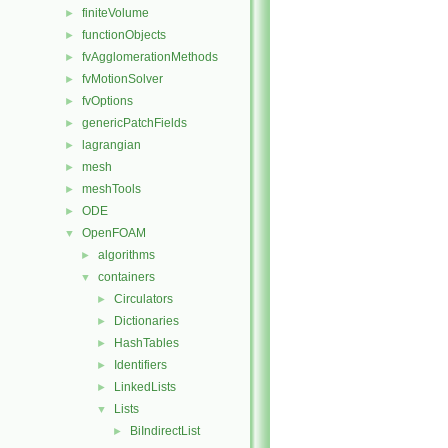
finiteVolume
►
functionObjects
►
fvAgglomerationMethods
►
fvMotionSolver
►
fvOptions
►
genericPatchFields
►
lagrangian
►
mesh
►
meshTools
►
ODE
►
OpenFOAM
▼
algorithms
►
containers
▼
Circulators
►
Dictionaries
►
HashTables
►
Identifiers
►
LinkedLists
►
Lists
▼
BiIndirectList
►