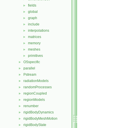
fields
►
global
►
graph
►
include
►
interpolations
►
matrices
►
memory
►
meshes
►
primitives
►
OSspecific
►
parallel
►
Pstream
►
radiationModels
►
randomProcesses
►
regionCoupled
►
regionModels
►
renumber
►
rigidBodyDynamics
►
rigidBodyMeshMotion
►
rigidBodyState
►