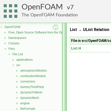
OpenFOAM
7
The OpenFOAM Foundation
OpenFOAM
▼
List → UList Relation
Free, Open Source Software from the OpenFOAM Foundation
►
Namespaces
►
File in src/OpenFOAM/co
Classes
►
List.H
Files
▼
File List
▼
applications
►
src
▼
atmosphericModels
►
combustionModels
►
conversion
►
dummyThirdParty
►
dynamicFvMesh
►
dynamicMesh
►
engine
►
fileFormats
►