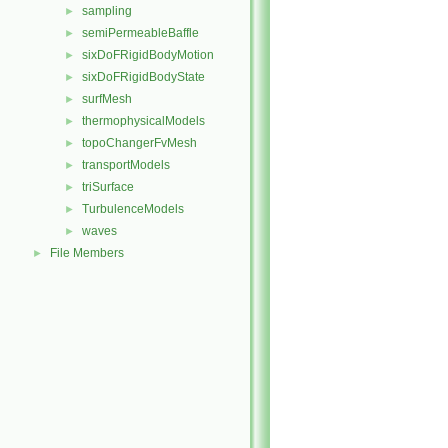
sampling
►
semiPermeableBaffle
►
sixDoFRigidBodyMotion
►
sixDoFRigidBodyState
►
surfMesh
►
thermophysicalModels
►
topoChangerFvMesh
►
transportModels
►
triSurface
►
TurbulenceModels
►
waves
►
File Members
►