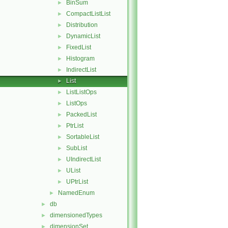
BinSum
►
CompactListList
►
Distribution
►
DynamicList
►
FixedList
►
Histogram
►
IndirectList
►
List
►
ListListOps
►
ListOps
►
PackedList
►
PtrList
►
SortableList
►
SubList
►
UIndirectList
►
UList
►
UPtrList
►
NamedEnum
►
db
►
dimensionedTypes
►
dimensionSet
►