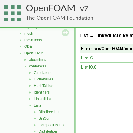
fvAgglomerationMethods
►
OpenFOAM
fvMotionSolver
7
►
fvOptions
►
The OpenFOAM Foundation
genericPatchFields
►
lagrangian
►
mesh
►
List → LinkedLists Rela
meshTools
►
ODE
►
File in src/OpenFOAM/cont
OpenFOAM
▼
List.C
algorithms
►
containers
▼
ListIO.C
Circulators
►
Dictionaries
►
HashTables
►
Identifiers
►
LinkedLists
►
Lists
▼
BiIndirectList
►
BinSum
►
CompactListList
►
Distribution
►