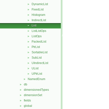
DynamicList
►
FixedList
►
Histogram
►
IndirectList
►
List
►
ListListOps
►
ListOps
►
PackedList
►
PtrList
►
SortableList
►
SubList
►
UIndirectList
►
UList
►
UPtrList
►
NamedEnum
►
db
►
dimensionedTypes
►
dimensionSet
►
fields
►
global
►