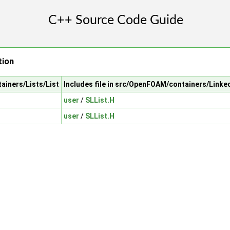
tion
ainers/Lists/List
Includes file in src/OpenFOAM/containers/Linke
user
/
SLList.H
user
/
SLList.H