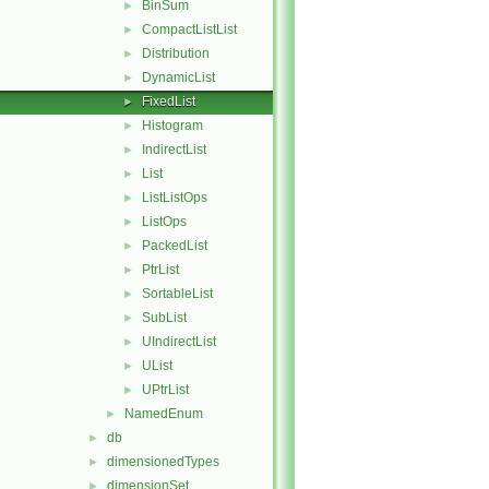
BinSum
►
CompactListList
►
Distribution
►
DynamicList
►
FixedList
►
Histogram
►
IndirectList
►
List
►
ListListOps
►
ListOps
►
PackedList
►
PtrList
►
SortableList
►
SubList
►
UIndirectList
►
UList
►
UPtrList
►
NamedEnum
►
db
►
dimensionedTypes
►
dimensionSet
►