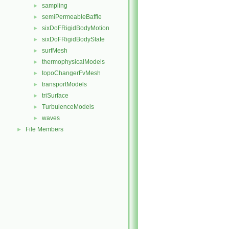
sampling
►
semiPermeableBaffle
►
sixDoFRigidBodyMotion
►
sixDoFRigidBodyState
►
surfMesh
►
thermophysicalModels
►
topoChangerFvMesh
►
transportModels
►
triSurface
►
TurbulenceModels
►
waves
►
File Members
►