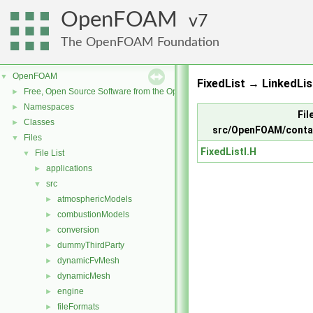
OpenFOAM
7
The OpenFOAM Foundation
OpenFOAM
▼
FixedList → LinkedLis
Free, Open Source Software from the OpenFOAM Foundation
►
Namespaces
►
Fil
Classes
►
src/OpenFOAM/contai
Files
▼
FixedListI.H
File List
▼
applications
►
src
▼
atmosphericModels
►
combustionModels
►
conversion
►
dummyThirdParty
►
dynamicFvMesh
►
dynamicMesh
►
engine
►
fileFormats
►