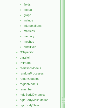
fields
►
global
►
graph
►
include
►
interpolations
►
matrices
►
memory
►
meshes
►
primitives
►
OSspecific
►
parallel
►
Pstream
►
radiationModels
►
randomProcesses
►
regionCoupled
►
regionModels
►
renumber
►
rigidBodyDynamics
►
rigidBodyMeshMotion
►
rigidBodyState
►