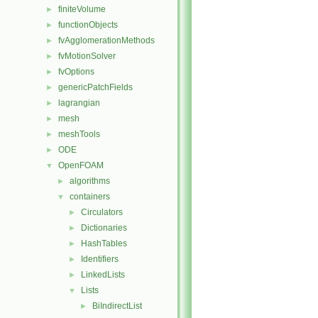
finiteVolume
►
functionObjects
►
fvAgglomerationMethods
►
fvMotionSolver
►
fvOptions
►
genericPatchFields
►
lagrangian
►
mesh
►
meshTools
►
ODE
►
OpenFOAM
▼
algorithms
►
containers
▼
Circulators
►
Dictionaries
►
HashTables
►
Identifiers
►
LinkedLists
►
Lists
▼
BiIndirectList
►