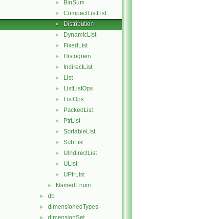
BinSum
►
CompactListList
►
Distribution
►
DynamicList
►
FixedList
►
Histogram
►
IndirectList
►
List
►
ListListOps
►
ListOps
►
PackedList
►
PtrList
►
SortableList
►
SubList
►
UIndirectList
►
UList
►
UPtrList
►
NamedEnum
►
db
►
dimensionedTypes
►
dimensionSet
►