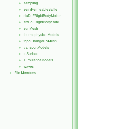
sampling
►
semiPermeableBaffle
►
sixDoFRigidBodyMotion
►
sixDoFRigidBodyState
►
surfMesh
►
thermophysicalModels
►
topoChangerFvMesh
►
transportModels
►
triSurface
►
TurbulenceModels
►
waves
►
File Members
►