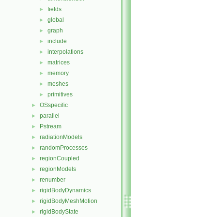
fields
►
global
►
graph
►
include
►
interpolations
►
matrices
►
memory
►
meshes
►
primitives
►
OSspecific
►
parallel
►
Pstream
►
radiationModels
►
randomProcesses
►
regionCoupled
►
regionModels
►
renumber
►
rigidBodyDynamics
►
rigidBodyMeshMotion
►
rigidBodyState
►