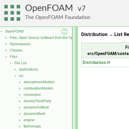
OpenFOAM
7
The OpenFOAM Foundation
OpenFOAM
▼
Distribution → List Re
Free, Open Source Software from the OpenFOAM Foundation
►
Namespaces
►
Fi
Classes
►
src/OpenFOAM/contain
Files
▼
Distribution.H
File List
▼
applications
►
src
▼
atmosphericModels
►
combustionModels
►
conversion
►
dummyThirdParty
►
dynamicFvMesh
►
dynamicMesh
►
engine
►
fileFormats
►