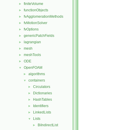
finiteVolume
►
functionObjects
►
fvAgglomerationMethods
►
fvMotionSolver
►
fvOptions
►
genericPatchFields
►
lagrangian
►
mesh
►
meshTools
►
ODE
►
OpenFOAM
▼
algorithms
►
containers
▼
Circulators
►
Dictionaries
►
HashTables
►
Identifiers
►
LinkedLists
►
Lists
▼
BiIndirectList
►